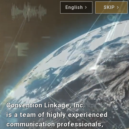
English
SKIP
Convention Linkage, Inc.
is a team of highly experienced
communication professionals,