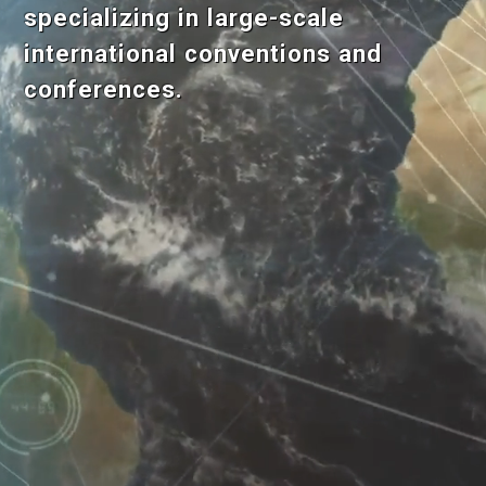
specializing in large-scale
international conventions and
conferences.
Cookieの設定
このウェブサイトではサイトの利便性の向上を目的にクッキ
ーを使用します。ブラウザの設定によりクッキーの機能を変
更することもできます。サイトを閲覧いただく際には、クッ
キーの使用に同意いただく必要があります。
同意する
拒否する