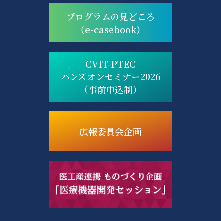
プログラムの見どころ
（e-casebook）
CVIT-PTEC
ハンズオンセミナー2026
（事前申込制）
広報委員会企画