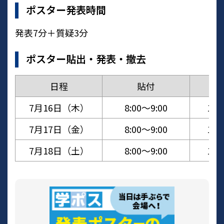
ポスター発表時間
発表7分＋質疑3分
ポスター貼出・発表・撤去
日程
貼付
発
7月16日（木）
8:00～9:00
16:
7月17日（金）
8:00～9:00
16:
7月18日（土）
8:00～9:00
14: