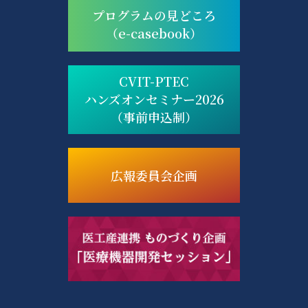
プログラムの見どころ
（e-casebook）
CVIT-PTEC
ハンズオンセミナー2026
（事前申込制）
広報委員会企画