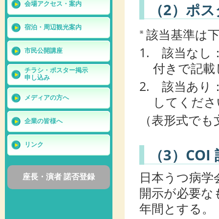
（2）ポス
会場アクセス・案内
宿泊・周辺観光案内
該当基準は下
※
1. 該当なし
市民公開講座
付きで記載
チラシ・ポスター掲示
申し込み
2. 該当あ
してくださ
メディアの方へ
（表形式でも
企業の皆様へ
リンク
（3）COI
日本うつ病学
座長・演者 諾否登録
開示が必要なも
年間とする。