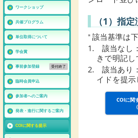
ワークショップ
（1）指定
共催プログラム
該当基準は下
※
単位取得について
1. 該当なし
学会賞
きで明記し
2. 該当あり
事前参加登録
受付終了
イドを提示
臨時会員申込
参加者へのご案内
COIに
（
発表・進行に関するご案内
COIに関する提示