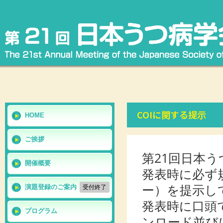
COIに関する提示
HOME
ご挨拶
第21回日本
開催概要
発表時に必ず
ー）を提示し
演題登録のご案内
受付終了
発表時に口頭
プログラム
ンロード並び