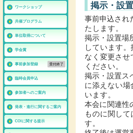
掲示・設
ワークショップ
事前申込され
共催プログラム
たします。
掲示・設置場
単位取得について
しています。
学会賞
なく変更させ
ください。
事前参加登録
受付終了
掲示・設置ス
臨時会員申込
に添えない場
います。
参加者へのご案内
本会に関連性
発表・進行に関するご案内
ものに関して
す。
COIに関する提示
終了後は運営