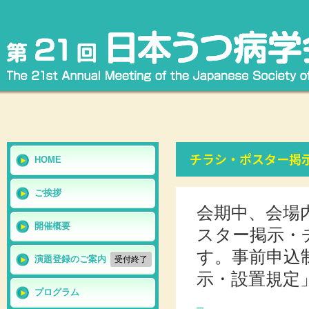
チラシ・ポスター掲示
HOME
ご挨拶
会期中、会場
開催概要
スター掲示・
す。事前申込
演題登録のご案内
受付終了
示・設置規定
プログラム