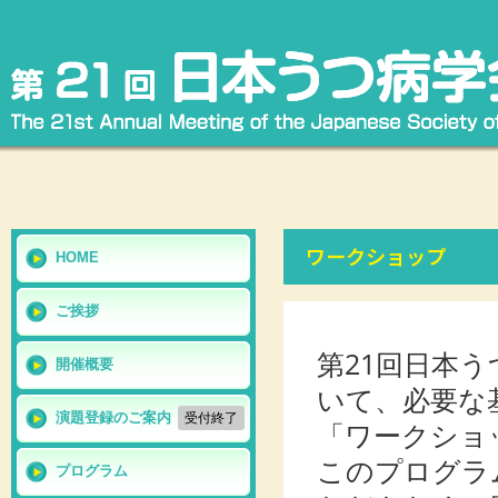
ワークショップ
HOME
ご挨拶
第21回日本
開催概要
いて、必要な
演題登録のご案内
受付終了
「ワークショ
このプログラ
プログラム