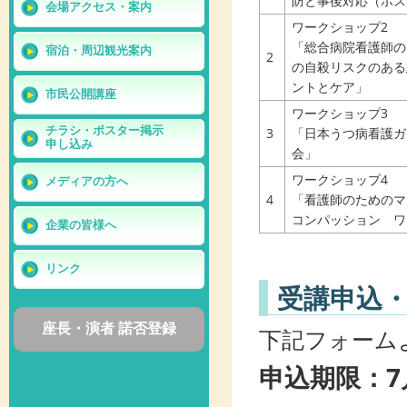
防と事後対応（ポス
会場アクセス・案内
ワークショップ2
「総合病院看護師の
宿泊・周辺観光案内
2
の自殺リスクのある
ントとケア」
市民公開講座
ワークショップ3
チラシ・ポスター掲示
3
「日本うつ病看護ガ
申し込み
会」
ワークショップ4
メディアの方へ
4
「看護師のためのマ
コンパッション ワ
企業の皆様へ
リンク
受講申込
座長・演者 諾否登録
下記フォーム
申込期限：7