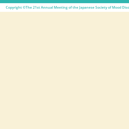
Copyright ©The 21st Annual Meeting of the Japanese Society of Mood Disor