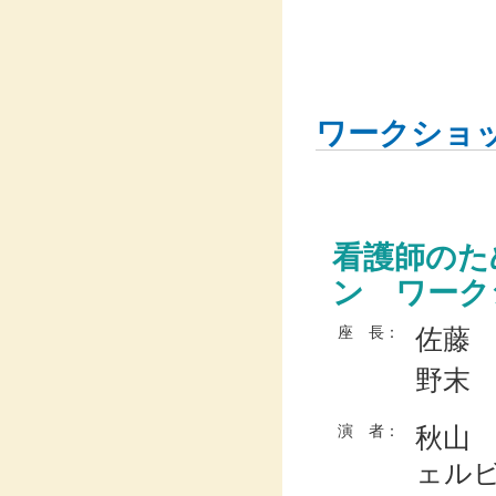
ワークショ
看護師のた
ン ワーク
佐藤 
座 長：
野末
秋山
演 者：
ェル