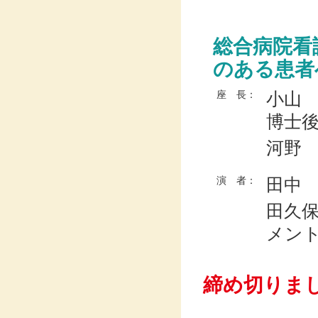
総合病院看
のある患者
小山
座 長：
博士
河野
田中
演 者：
田久
メン
締め切りま