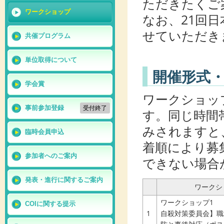
ただきたくご
ワークショップ
なお、21回
せていただき
共催プログラム
単位取得について
開催形式
学会賞
ワークショッ
事前参加登録
受付終了
す。同じ時間
みされますと
臨時会員申込
着順により募
参加者へのご案内
できない場合
発表・進行に関するご案内
ワークシ
ワークショップ1
COIに関する提示
1
自殺対策委員会】職