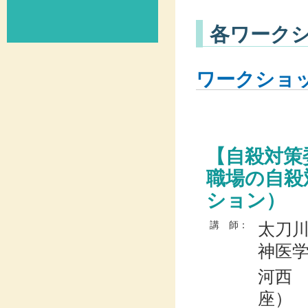
各ワーク
ワークショ
【自殺対策
職場の自殺
ション）
太刀
講 師：
神医
河西
座）