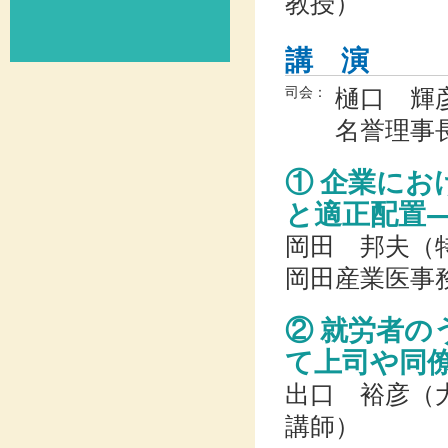
教授）
講 演
樋口 輝彦
司会：
名誉理事
① 企業に
と適正配置
岡田 邦夫（
岡田産業医事
② 就労者
て上司や同
出口 裕彦（
講師）