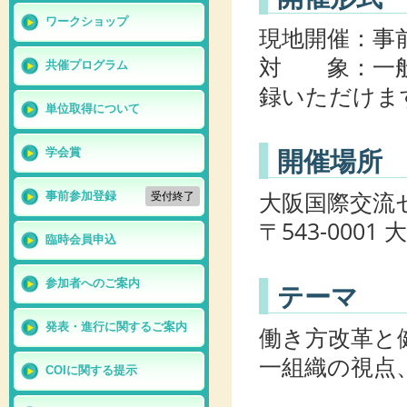
ワークショップ
現地開催：事
対 象：一般
共催プログラム
録いただけま
単位取得について
開催場所
学会賞
大阪国際交流
事前参加登録
受付終了
〒543-000
臨時会員申込
参加者へのご案内
テーマ
発表・進行に関するご案内
働き方改革と
一組織の視点
COIに関する提示