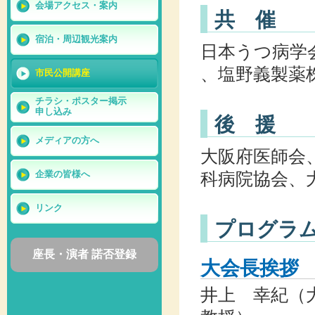
会場アクセス・案内
共 催
宿泊・周辺観光案内
日本うつ病学会
、塩野義製薬
市民公開講座
チラシ・ポスター掲示
申し込み
後 援
メディアの方へ
大阪府医師会
科病院協会、
企業の皆様へ
リンク
プログラ
座長・演者 諾否登録
大会長挨拶
井上 幸紀（