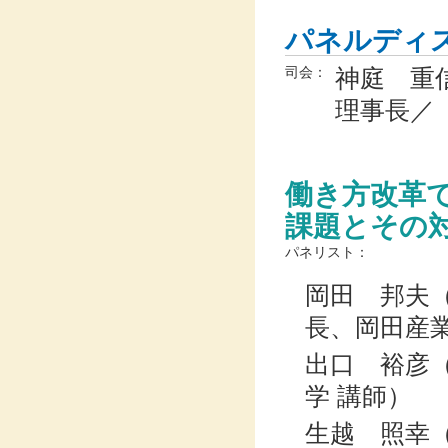
パネルディ
神庭 重信
司会：
理事長／
飯田病
働き方改革
課題とその
パネリスト：
岡田 邦夫
長、岡田産業
出口 裕彦
学 講師）
生越 照幸