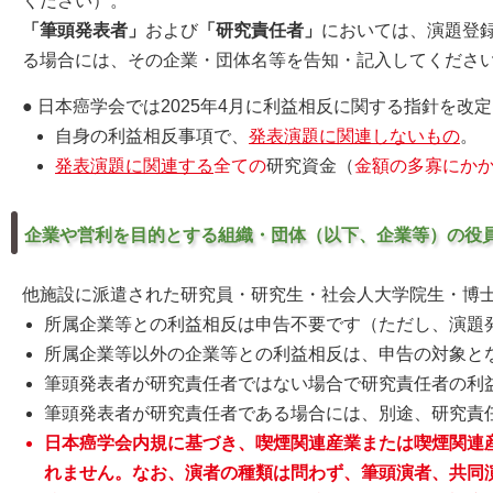
ください）。
「筆頭発表者」
および
「研究責任者」
においては、演題登
る場合には、その企業・団体名等を告知・記入してくださ
● 日本癌学会では2025年4月に利益相反に関する指針を改
自身の利益相反事項で、
発表演題に関連しないもの
。
発表演題に関連する
全ての
研究資金（
金額の多寡にかか
企業や営利を目的とする組織・団体（以下、企業等）の役
他施設に派遣された研究員・研究生・社会人大学院生・博
所属企業等との利益相反は申告不要です（ただし、演題
所属企業等以外の企業等との利益相反は、申告の対象とな
筆頭発表者が研究責任者ではない場合で研究責任者の利
筆頭発表者が研究責任者である場合には、別途、研究責
日本癌学会内規に基づき、喫煙関連産業または喫煙関連
れません。なお、演者の種類は問わず、筆頭演者、共同