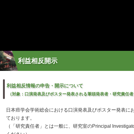
利益相反開示
利益相反情報の申告・開示について
（対象：口演発表及びポスター発表される筆頭発表者・研究責任者
日本癌学会学術総会における口演発表及びポスター発表においては、
ております。
（「研究責任者」とは一般に、研究室のPrincipal Invest