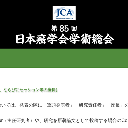
、ならびにセッション等の座長）
発表の際に「筆頭発表者」「研究責任者」「座長」のConflict o
igator（主任研究者）や、研究を原著論文として投稿する場合のCorr