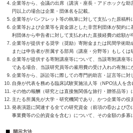
企業等から、会議の出席（講演・座長・アドホックな助
円以上の場合は企業・団体名を記載。
企業等がパンフレット等の執筆に対して支払った原稿料に
企業等および企業等を資金源とした非営利団体が契約に
利団体から申告者に対して支払われた直接経費の総額が
企業等が提供する奨学（奨励）寄附金または民間学術助
または申告者が所属する部局（講座・分野等）もしくは
企業等が提供する寄附講座等について、当該寄附講座等
である場合、当該研究員等の雇用費の受け入れの有無に
企業等から、訴訟等に際しての専門的助言・証言等に対し
自身が代表を務める臨床試験実施法人等（NPO法人を
その他の報酬（研究とは直接無関係な旅行・贈答品等）
主たる所属先が大学・研究機関であり、かつ企業等の役
発表演題に関連する全ての研究資金（前項の⑥および⑦
事業費等の公的資金を含む）について、その金額の多寡
開示方法