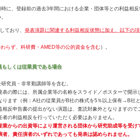
録時に、登録前の過去3年間における企業・団体等との利益相反
い。
定しており、
発表演題に関連する利益相反状態に加え、以下の項
わらず、科研費・AMED等の公的資金を含む
）。
員もしくは従業員である場合
士研究員・非常勤講師等を含む。
発表の際には、所属企業等の名称をスライド／ポスターで開示
ります（例：A社の従業員がB社の株式を5％以上保有→B社
益相反申告書の提出がない演題は、査読対象外となりますので
任者の利益相反を行っていただく必要はありません。
産業からの出資等により運営される団体から研究助成等を受け
演者、責任演者のいずれであっても発表は認められません。