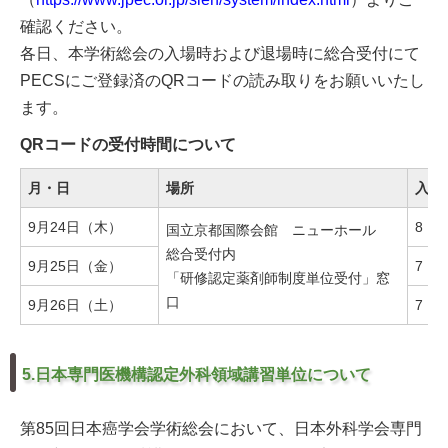
確認ください。
各日、本学術総会の入場時および退場時に総合受付にて
PECSにご登録済のQRコードの読み取りをお願いいたし
ます。
QRコードの受付時間について
月・日
場所
入場
9月24日（木）
8：0
国立京都国際会館 ニューホール
総合受付内
9月25日（金）
7：1
「研修認定薬剤師制度単位受付」窓
口
9月26日（土）
7：1
5.日本専門医機構認定外科領域講習単位について
第85回日本癌学会学術総会において、日本外科学会専門