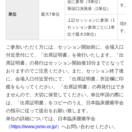
会に参加（3単位）
す。
筆頭口演発表（2単位）
単位
最大7単位
上記セッションに参加（1
現地
セッション参加ごとに1単
す。
位で最大3単位）
ご参加いただく方には、セッション開始前に、会場入口
付近受付にて、「出席証明書」を発行いたします。「出
席証明書」の発行はセッション開始後10分までとなって
おりますのでご注意ください。また、セッション終了後
に、会場入口付近受付にて、「出席証明書」所定欄に印
鑑をもらってください。 「出席証明書」の再発行はでき
ませんので、大切に保管してください。単位申請の際に
は、「出席証明書」をコピーのうえ、日本臨床腫瘍学会
の指示に従って提出をお願い致します。
単位の詳細については、日本臨床腫瘍学会
（
https://www.jsmo.or.jp/
）へお問い合わせください。