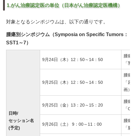
1.がん治療認定医の単位（日本がん治療認定医機構）
対象となるシンポジウムは、以下の通りです。
腫瘍別シンポジウム（Symposia on Specific Tumors：
SST1～7）
腫瘍別
9月24日（木）12：50～14：50
「乳
腫瘍別
9月25日（木）12：50～14：50
「尿路
画）
腫瘍別
9月25日（金）13：20～15：20
「CA
日時/
セッション名
腫瘍別
9月26日（土） 9：00～11：00
(予定)
「脳