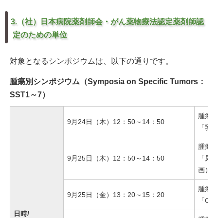
3.（社）日本病院薬剤師会・がん薬物療法認定薬剤師認
定のための単位
対象となるシンポジウムは、以下の通りです。
腫瘍別シンポジウム（Symposia on Specific Tumors：
SST1～7）
腫瘍別
9月24日（木）12：50～14：50
「乳
腫瘍別
9月25日（木）12：50～14：50
「尿路
画）
腫瘍別
9月25日（金）13：20～15：20
「CA
日時/