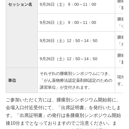
腫瘍別
セッション名
9月26日（土） 9：00～11：00
「脳
腫瘍別
9月26日（土） 9：00～11：00
「小児
腫瘍別
9月26日（土）12：50～14：50
「が
腫瘍別
9月26日（土）12：50～14：50
「新
それぞれの腫瘍別シンポジウムにつき、
現地
単位
「がん薬物療法認定薬剤師認定のための
す。
講習単位」が交付されます。
ご参加いただく方には、腫瘍別シンポジウム開始前に、
会場入口付近受付にて、「出席証明書」を発行いたしま
す。「出席証明書」の発行は各腫瘍別シンポジウム開始
後10分までとなっておりますのでご注意ください。ま