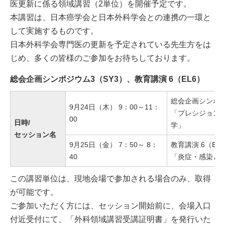
医更新に係る領域講習（2単位）を開催予定です。
本講習は、日本癌学会と日本外科学会との連携の一環と
して実施するものです。
日本外科学会専門医の更新を予定されている先生方をは
じめ、多くの皆様のご参加をお待ちしております。
総会企画シンポジウム3（SY3）、教育講演 6（EL6）
総会企画シンポジ
9月24日（木） 9：00～11：
「プレシジョン
00
日時/
学」
セッション名
9月25日（金） 7：50～ 8：
教育講演 6（EL
40
「炎症・感染と
この講習単位は、現地会場で参加される場合のみ、取得
が可能です。
ご参加いただく方には、セッション開始前に、会場入口
付近受付にて、「外科領域講習受講証明書」を発行いた