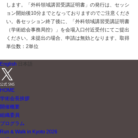
します。「外科領域講習受講証明書」の発行は、セッシ
ョン開始後10分までとなっておりますのでご注意くださ
い。各セッション終了後に、「外科領域講習受講証明書
（学術総会事務局控）」を会場入口付近受付にてご提出
ください。未提出の場合、申請は無効となります。取得
単位数：2単位
English
日本語
HOME
学術会長挨拶
開催概要
組織委員
プログラム
Run & Walk in Kyoto 2026