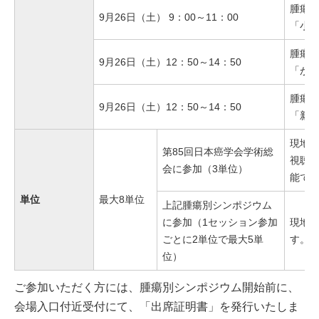
腫瘍別
9月26日（土） 9：00～11：00
「小児
腫瘍別
9月26日（土）12：50～14：50
「が
腫瘍別
9月26日（土）12：50～14：50
「新
現地/
第85回日本癌学会学術総
視聴に
会に参加（3単位）
能で
単位
最大8単位
上記腫瘍別シンポジウム
に参加（1セッション参加
現地
ごとに2単位で最大5単
す。
位）
ご参加いただく方には、腫瘍別シンポジウム開始前に、
会場入口付近受付にて、「出席証明書」を発行いたしま