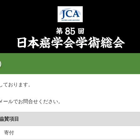
）
しております。
メールでお問合せください。
協賛項目
寄付