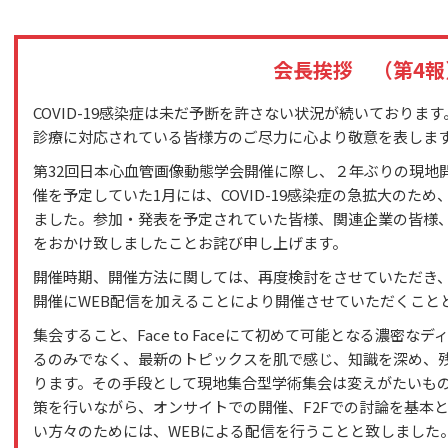
会長挨拶 （第4報
COVID-19感染症は未だ予断を許さない状況が続いておりま
診療に対応されている皆様方のご尽力に心より敬意を表しま
第32回日本心血管画像動態学会開催に際し、２年ぶりの現地
催を予定していた1月には、COVID-19感染症の急拡大のた
ました。参加・発表を予定されていた皆様、関連企業の皆様
をおかけ致しましたことお詫び申し上げます。
開催時期、開催方法に関しては、再度検討をさせていただき、5
開催にWEB配信を加えることにより開催させていただくこと
集会すること、Face to Faceにて初めて可能となる濃密
るのみでなく、最新のトピックスを肌で感じ、知識を深め、
ります。その手段として現地集合型学術集会は変えがたいも
策を行いながら、オンサイトでの開催、F2Fでの討論を基本
い方々のためには、WEBによる配信を行うことと致しました