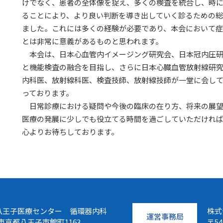
けでなく、患者の全体像を捉え、多くの検査を統合し、時
ることにより、より良い判断を導き出していく診るための総
ました。これには多くの経験が必要であり、本会において
とは非常に意義があるものと思われます。
本会は、日本心血管内イメージング研究会、日本冠内圧研
と機能検査の融合を目指し、さらに日本心臓血管放射線研
内科医、放射線科医、検査技師、放射線技師が一堂に会し
っております。
日常診療における疑問や今後の臨床の在り方、将来の展望
医療の発展に少しでも役立てる時間を過ごしていただければ
心よりお待ちしております。
八王子医療センター 循環器内科
株式
運営事務局
8 東京都八王子市館町1163
〒5