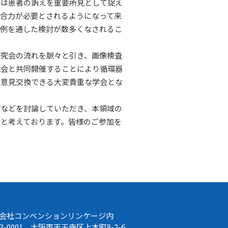
には患者の訴えを重要所見として捉え
合力が必要とされるようになって来
症例を通した検討が数多くなされるこ
究会の流れを脈々と引き、画像検査
究会と共同開催することにより循環器
て意見交換できる大変貴重な学会とな
などを討論していただき、本領域の
と考えております。皆様のご参加を
会社コンベンションリンケージ内
43-0001 大阪市天王寺区上本町8-2-6