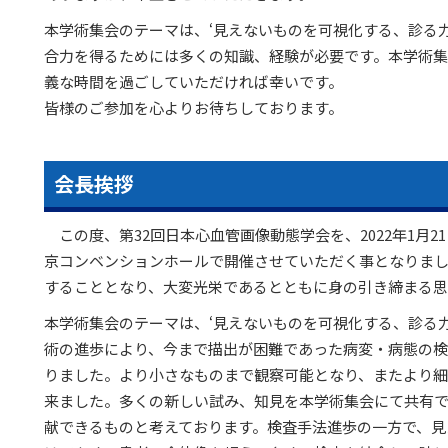
本学術集会のテーマは、‘見えないものを可視化する、診る
合力を得るためには多くの知識、経験が必要です。本学術集
義な時間を過ごしていただければ幸いです。
皆様のご参加を心よりお待ちしております。
会長挨拶
この度、第32回日本心血管画像動態学会を、2022年1月2
京コンベンションホールで開催させていただく事となりま
することとなり、大変光栄であるとともに身の引き締まる思
本学術集会のテーマは、‘見えないものを可視化する、診る
術の進歩により、今まで描出が困難であった病変・病態の検
りました。より小さなものまで観察可能となり、またより細
来ました。多くの新しい試み、知見を本学術集会にて共有
献できるものと考えております。検査手法進歩の一方で、見