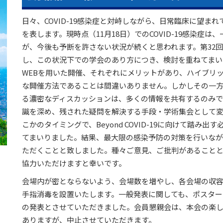
日々、COVID-19感染症と対峙しながら、日常臨床に望ま
を表します。現時点（11月18日）でのCOVID-19感染症
が、今後も予断を許さない状況が続くと思われます。第32
し、この状況下での学会のあり方につき、検討を重ねてまい
WEBを用いた開催、それぞれにメリットがあり、ハイブリ
な開催方法であることは間違いありません。しかしその一
る濃密なディスカッションは、多くの情報を共有するのみ
識を深め、残された疑問を解決する手段・学術集会として
こかのタイミングで、Beyond COVID-19に向けて踏み
てまいりました。結果、最大限の感染予防の対策を行いな
ただくことと致しました。種々ご意見、ご批判があること
協力いただけますと幸いです。
会場内が密とならないよう、会場数を増やし、各会場の収
手指消毒を設置いたします。一般発表に関しても、ポスター
の発表とさせていただきました。会員懇親会は、本会の楽
ありますが、中止させていただきます。