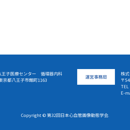
八王子医療センター 循環器内科
株式
運営事務局
8 東京都八王子市館町1163
〒5
TEL
E-m
Copyright © 第32回日本心血管画像動態学会.