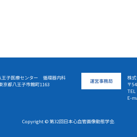
八王子医療センター 循環器内科
株式
運営事務局
8 東京都八王子市館町1163
〒5
TEL
E-m
Copyright © 第32回日本心血管画像動態学会.