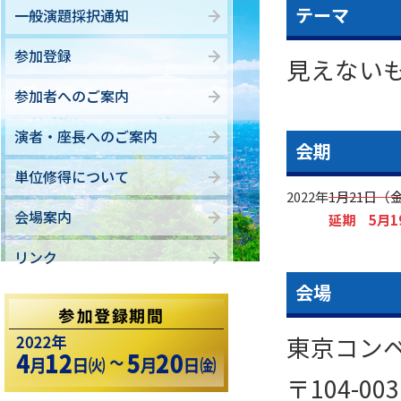
テーマ
一般演題採択通知
参加登録
見えない
参加者へのご案内
演者・座長へのご案内
会期
単位修得について
2022年
1月21日（
会場案内
延期 5月1
リンク
会場
東京コン
〒104-