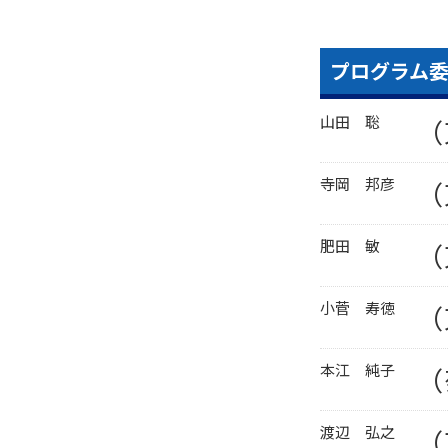
プログラム
山田 聡
（
寺岡 邦彦
（
肥田 敏
（
小菅 寿徳
（
本江 純子
（
渡辺 弘之
（