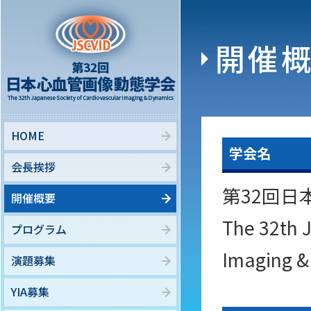
開催
HOME
学会名
会長挨拶
第32回日
開催概要
The 32th 
プログラム
Imaging &
演題募集
YIA募集