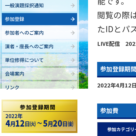
能です。
一般演題採択通知
閲覧の際
参加登録
たIDと
参加者へのご案内
LIVE配信
20
演者・座長へのご案内
単位修得について
参加登録期
会場案内
2022年4月12
リンク
参加費
参加カテゴリ