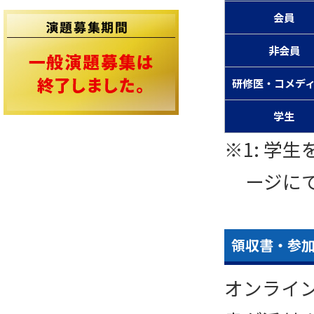
会員
非会員
研修医・コメデ
学生
※1: 学
ージに
領収書・参
オンライ