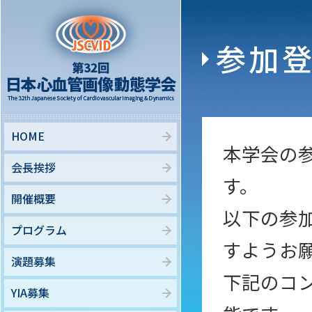
参加
HOME
本学会の
会長挨拶
す。
開催概要
以下の参
プログラム
すようお
演題募集
下記のコ
YIA募集