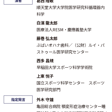
葛⻄ 隆敏
演者
順天堂大学大学院医学研究科循環器内
科学
白濱 龍太郎
医療法人RESM・慶應義塾大学
藤巻 弘太郎
ぶばいオハナ歯科／（公財）ルイ・パ
ストゥール医学研究センター
⻄多 昌規
早稲田大学スポーツ科学学術院
上東 悦子
国立スポーツ科学センター スポーツ
医学研究部門
外木 守雄
指定発言
亀田総合病院 顎変形症治療センター睡