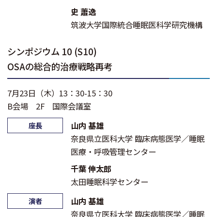
史 蕭逸
筑波大学国際統合睡眠医科学研究機構
シンポジウム 10 (S10)
OSAの総合的治療戦略再考
7月23日（木）13：30-15：30
B会場 2F 国際会議室
山内 基雄
座長
奈良県立医科大学 臨床病態医学／睡眠
医療・呼吸管理センター
千葉 伸太郎
太田睡眠科学センター
山内 基雄
演者
奈良県立医科大学 臨床病態医学／睡眠