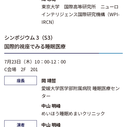
東京大学 国際高等研究所 ニューロ
インテリジェンス国際研究機構（WPI-
IRCN）
シンポジウム 3（S3）
国際的視座でみる睡眠医療
7月23日（木）10：00-12：00
C会場 2F 201
岡 靖哲
座長
愛媛大学医学部附属病院 睡眠医療セン
ター
中山 明峰
めいほう睡眠めまいクリニック
中山 明峰
演者