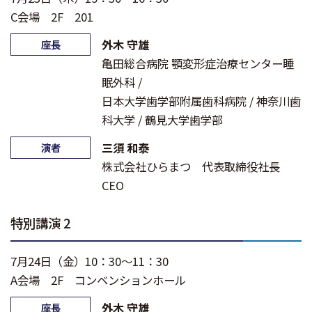
C会場 2F 201
外木 守雄
座長
亀田総合病院 顎変形症治療センター睡
眠外科 /
日本大学歯学部附属歯科病院 / 神奈川歯
科大学 / 鶴見大学歯学部
三須 和泰
演者
株式会社ひらまつ 代表取締役社長
CEO
特別講演 2
7月24日（金）10：30～11：30
A会場 2F コンベンションホール
外木 守雄
座長