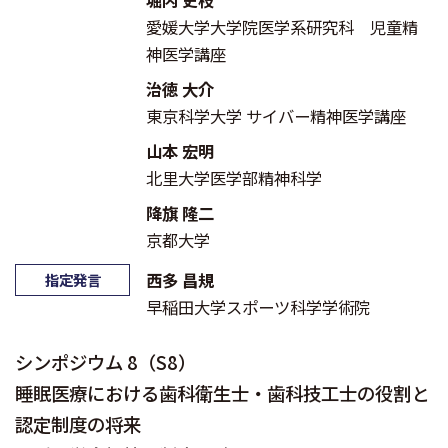
堀内 史枝
愛媛大学大学院医学系研究科 児童精
神医学講座
治徳 大介
東京科学大学 サイバー精神医学講座
山本 宏明
北里大学医学部精神科学
降旗 隆二
京都大学
西多 昌規
指定発言
早稲田大学スポーツ科学学術院
シンポジウム 8（S8）
睡眠医療における歯科衛生士・歯科技工士の役割と
認定制度の将来