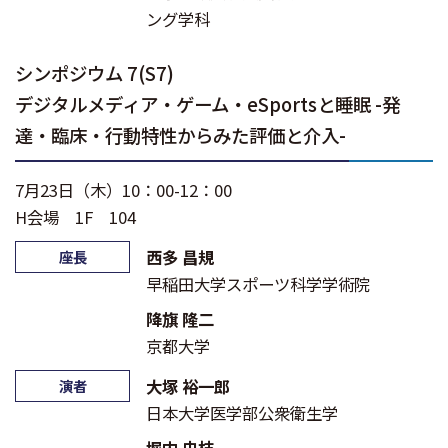
ング学科
シンポジウム 7(S7)
デジタルメディア・ゲーム・eSportsと睡眠 -発
達・臨床・行動特性からみた評価と介入-
7月23日（木）10：00-12：00
H会場 1F 104
西多 昌規
座長
早稲田大学スポーツ科学学術院
降旗 隆二
京都大学
大塚 裕一郎
演者
日本大学医学部公衆衛生学