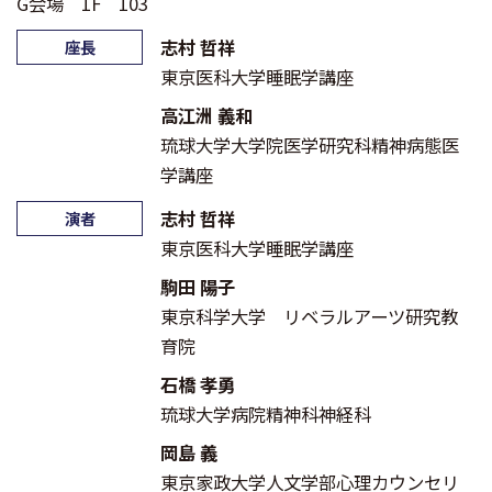
G会場 1F 103
志村 哲祥
座長
東京医科大学睡眠学講座
高江洲 義和
琉球大学大学院医学研究科精神病態医
学講座
志村 哲祥
演者
東京医科大学睡眠学講座
駒田 陽子
東京科学大学 リベラルアーツ研究教
育院
石橋 孝勇
琉球大学病院精神科神経科
岡島 義
東京家政大学人文学部心理カウンセリ