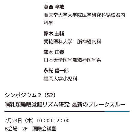
葛西 隆敏
順天堂大学大学院医学研究科循環器内
科学
鈴木 圭輔
獨協医科大学 脳神経内科
鈴木 正泰
日本大学医学部精神医学系
永光 信一郎
福岡大学小児科
シンポジウム 2（S2）
哺乳類睡眠覚醒リズム研究: 最新のブレークスルー
7月23日（木）10：00-12：00
B会場 2F 国際会議室