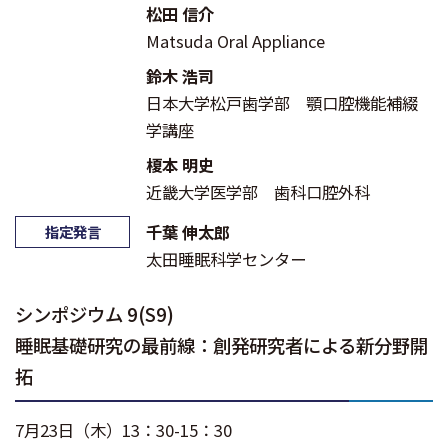
松田 信介
Matsuda Oral Appliance
鈴木 浩司
日本大学松戸歯学部 顎口腔機能補綴
学講座
榎本 明史
近畿大学医学部 歯科口腔外科
千葉 伸太郎
指定発言
太田睡眠科学センター
シンポジウム 9(S9)
睡眠基礎研究の最前線：創発研究者による新分野開
拓
7月23日（木）13：30-15：30