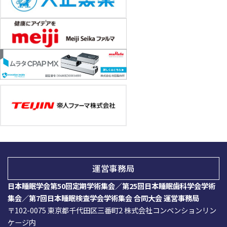
2026/05/15
一般演題 採択結果
を掲載しました。
2026/04/28
CBT-Iセミナー
ページ、
市民公開講座
ページを公開し
ました。
2026/03/23
指定演題登録
ページを公開しました。
2026/02/25
演題募集
を締切りました。
運営事務局
日本睡眠学会第50回定期学術集会／第25回日本睡眠歯科学会学術
2026/02/12
集会／第7回日本睡眠検査学会学術集会 合同大会 運営事務局
演題募集期間
を延長しました。
〒102-0075 東京都千代田区三番町2 株式会社コンベンションリン
ケージ内