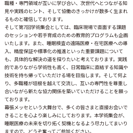
職種・専門領域が互いに学び合い、次世代へとつながる知
見や実践のヒント、そして協働のきっかけが数多く生まれ
るものと確信しております。
そして第7回学術集会としては、臨床現場で直面する課題
のセッションや若手育成のための教育的プログラムも企画
いたします。また、睡眠検査の遠隔医療・在宅医療への導
入、精度保証や標準化の推進といった重要課題について
も、具体的な解決の道を探りたいと考えております。実践
的でありながら学術性も高く、日常臨床に直結する知識や
技術を持ち帰っていただける場を目指します。そして何よ
り、多職種が垣根を越えて交流し、互いの専門性を尊重し
合いながら新たな協力関係を築いていただけることを願っ
ております。
幕張メッセという大舞台で、多くの皆さまと直接お会いで
きることを心より楽しみにしております。本学術集会が、
睡眠医療の未来を切り拓く契機となるよう尽力してまいり
ますので、どうぞ奮ってご参加ください。