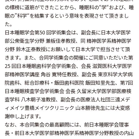
の標榜に道筋ができたことから、睡眠科の“学“および、睡
眠の”科学“を結集するという意味を表現させて頂きまし
た。
日本睡眠学会第50 回学術集会は、副会長に日本大学医学
部公衆衛生学分野 兼板佳孝教授、同 精神医学系精神医学
分野 鈴木正泰教授にお願いして日本大学で担当させて頂
きます。また、合同学術集会の開催にご同意いただいた第
25 回日本睡眠歯科学会学術集会、会長 滋賀医科大学医学
部精神医学講座 角谷 寛特任教授、副会長 東京科学大学病
院歯科、総合診療科・飯田歯科医院 飯田知里先生、第7回
日本睡眠検査学会学術集会 会長 久留米大学医学部医療検
査学科 八木朝子准教授、副会長の医療法人社団三遠メデ
ィメイツ豊橋メイツクリニック 山本勝徳先生には大変感
謝申し上げます。
なお、本合同集会の最高顧問には、前日本睡眠学会理事
長・前日本大学医学部精神医学系精神医学分野教授の内山