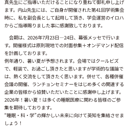
真先生にご指導いただけることになり重ねて御礼申し上げ
ます。内山先生には、ご自身が開催された第41回学術集会
時に、私を副会長として起用して頂き、学会運営のイロハ
からご指導賜りました事に感謝致しております。
会期は、2026年7月23日―24日、幕張メッセで行いま
す。開催様式は原則現地での対面参集＋オンデマンド配信
を計画しております。
例年通り、暑い夏が予想されます。会場ではクールビズ
で、軽装で、お過ごし頂きたと思いますが学術的な議論で
は、熱く交流をして頂きたく思います。併せて、各種併催
会議の開催、ランチョンセミナーをはじめ多くの関連する
企業の皆様から協賛いただいたことに感謝申し上げます。
2026年！暑い夏！は多くの睡眠医療に関わる皆様のご参
集を期待しております。
“睡眠・科・学”の輝かしい未来に向けて英知を集結させま
しょう！