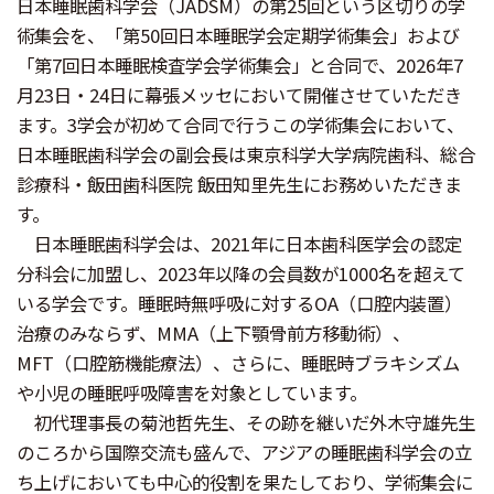
日本睡眠歯科学会（JADSM）の第25回という区切りの学
術集会を、「第50回日本睡眠学会定期学術集会」および
「第7回日本睡眠検査学会学術集会」と合同で、2026年7
月23日・24日に幕張メッセにおいて開催させていただき
ます。3学会が初めて合同で行うこの学術集会において、
日本睡眠歯科学会の副会長は東京科学大学病院歯科、総合
診療科・飯田歯科医院 飯田知里先生にお務めいただきま
す。
日本睡眠歯科学会は、2021年に日本歯科医学会の認定
分科会に加盟し、2023年以降の会員数が1000名を超えて
いる学会です。睡眠時無呼吸に対するOA（口腔内装置）
治療のみならず、MMA（上下顎骨前方移動術）、
MFT（口腔筋機能療法）、さらに、睡眠時ブラキシズム
や小児の睡眠呼吸障害を対象としています。
初代理事長の菊池哲先生、その跡を継いだ外木守雄先生
のころから国際交流も盛んで、アジアの睡眠歯科学会の立
ち上げにおいても中心的役割を果たしており、学術集会に