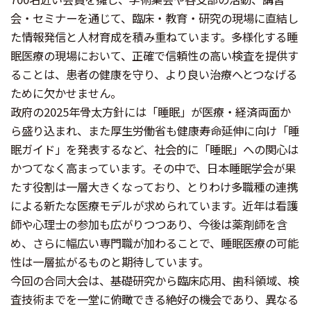
会・セミナーを通じて、臨床・教育・研究の現場に直結し
た情報発信と人材育成を積み重ねています。多様化する睡
眠医療の現場において、正確で信頼性の高い検査を提供す
ることは、患者の健康を守り、より良い治療へとつなげる
ために欠かせません。
政府の2025年骨太方針には「睡眠」が医療・経済両面か
ら盛り込まれ、また厚生労働省も健康寿命延伸に向け「睡
眠ガイド」を発表するなど、社会的に「睡眠」への関心は
かつてなく高まっています。その中で、日本睡眠学会が果
たす役割は一層大きくなっており、とりわけ多職種の連携
による新たな医療モデルが求められています。近年は看護
師や心理士の参加も広がりつつあり、今後は薬剤師を含
め、さらに幅広い専門職が加わることで、睡眠医療の可能
性は一層拡がるものと期待しています。
今回の合同大会は、基礎研究から臨床応用、歯科領域、検
査技術までを一堂に俯瞰できる絶好の機会であり、異なる