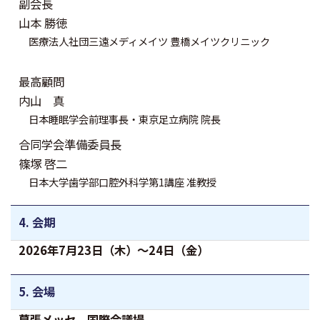
副会長
山本 勝徳
医療法人社団三遠メディメイツ 豊橋メイツクリニック
最高顧問
内山 真
日本睡眠学会前理事長・東京足立病院 院長
合同学会準備委員長
篠塚 啓二
日本大学歯学部口腔外科学第1講座 准教授
4. 会期
2026年7月23日（木）～24日（金）
5. 会場
幕張メッセ 国際会議場