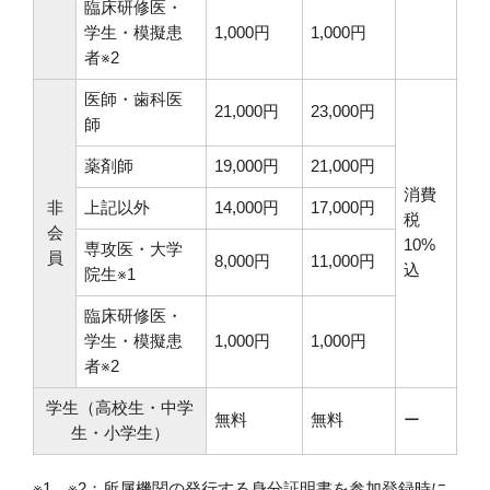
臨床研修医・
学生・模擬患
1,000円
1,000円
者※2
医師・歯科医
21,000円
23,000円
師
薬剤師
19,000円
21,000円
消費
非
上記以外
14,000円
17,000円
税
会
10%
専攻医・大学
員
8,000円
11,000円
込
院生※1
臨床研修医・
学生・模擬患
1,000円
1,000円
者※2
学生（高校生・中学
無料
無料
ー
生・小学生）
※1、※2：所属機関の発行する身分証明書を参加登録時に