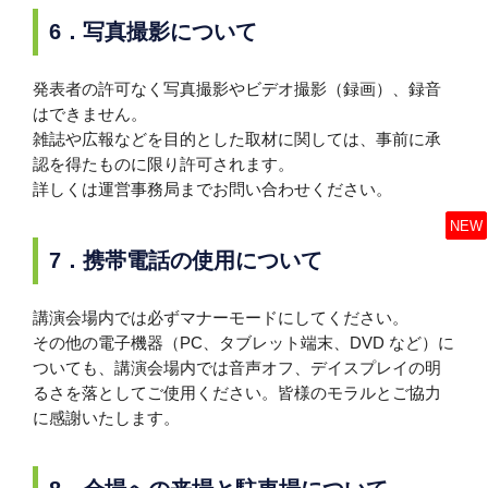
6．写真撮影について
発表者の許可なく写真撮影やビデオ撮影（録画）、録音
はできません。
雑誌や広報などを目的とした取材に関しては、事前に承
認を得たものに限り許可されます。
詳しくは運営事務局までお問い合わせください。
NEW
NEW
NEW
NEW
NEW
NEW
NEW
NEW
NEW
NEW
NEW
7．携帯電話の使用について
講演会場内では必ずマナーモードにしてください。
その他の電子機器（PC、タブレット端末、DVD など）に
ついても、講演会場内では音声オフ、デイスプレイの明
るさを落としてご使用ください。皆様のモラルとご協力
に感謝いたします。