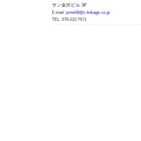
サン金沢ビル 3F
E-mail:
jsme58@c-linkage.co.jp
TEL: 076-222-7571