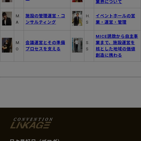
業界について
M.
施設の管理運営・コ
H.
イベントホールの営
A
ンサルティング
S
業・運営・管理
MICE誘致から自主事
M.
会議運営とその準備
S.
業まで、施設運営を
O
プロセスを支える
S
核とした地域の価値
創造に携わる