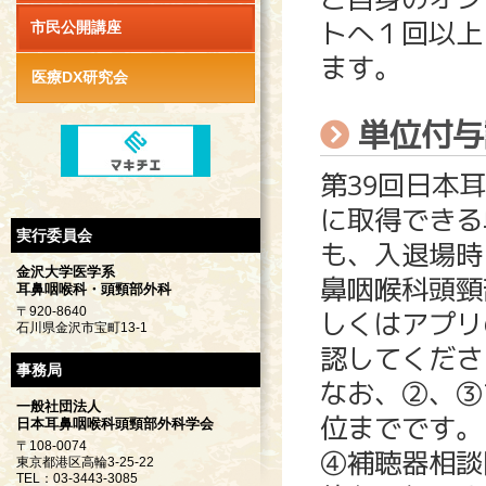
トへ１回以上
市民公開講座
ます。
医療DX研究会
単位付与
第39回日本
に取得できる
実行委員会
も、入退場時
金沢大学医学系
鼻咽喉科頭頸
耳鼻咽喉科・頭頸部外科
〒920-8640
しくはアプリ
石川県金沢市宝町13-1
認してくださ
事務局
なお、②、③
一般社団法人
位までです。
日本耳鼻咽喉科頭頸部外科学会
〒108-0074
④補聴器相談
東京都港区高輪3-25-22
TEL：03-3443-3085