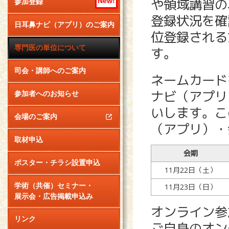
や領域講習の
New!
参加登録
登録状況を確
日耳鼻ナビ（アプリ）のご案内
位登録される
専門医の単位について
す。
司会・講師へのご案内
ネームカード
ナビ（アプリ
参加者へのお知らせ
いします。こ
会場のご案内
（アプリ）・
取材申込
会期
ポスター・チラシ設置申込
11月22日（土）
学術（共催）セミナー・
11月23日（日）
展示会・広告掲載申込み
オンライン参
リンク
ご自身のオン