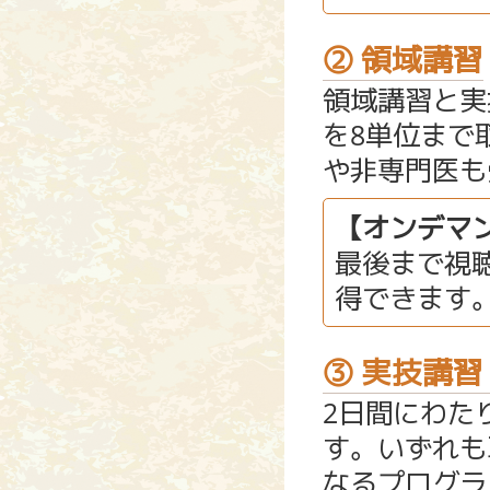
② 領域講習
領域講習と実
を8単位まで
や非専門医も
【オンデマ
最後まで視
得できます
③ 実技講
2日間にわた
す。いずれも
なるプログラ