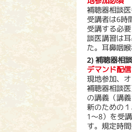
地参加必須
補聴器相談医
受講者は6時
受講する必要
談医講習は耳
た。耳鼻咽喉
2) 補聴器相
デマンド配信
現地参加、オ
補聴器相談医
の講義（講義
新のための１
1～8）を受
す。規定時間