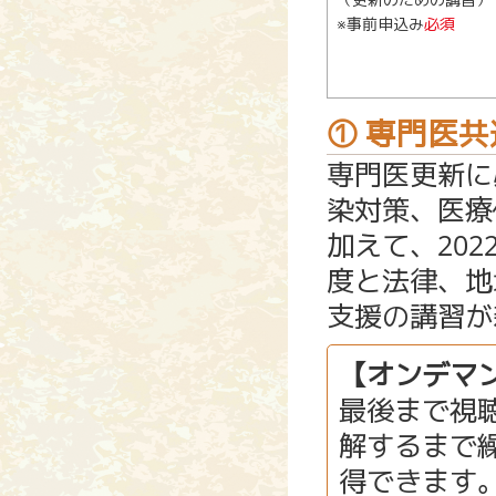
※事前申込み
必須
① 専門医
専門医更新に
染対策、医療
加えて、20
度と法律、地
支援の講習が
【オンデマ
最後まで視
解するまで
得できます