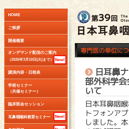
HOME
ご挨拶
開催概要
専門医の単位につ
オンデマンド配信のご案内
New!
（2026年3月10日(火)まで）
日耳鼻ナ
講演内容・日程表
部外科学会
学術セミナー
いて
（共催セミナー）
日本耳鼻咽喉
臨床医会セッション
トフォンアプ
New!
耳鼻咽喉科教育セミナー
しました。本