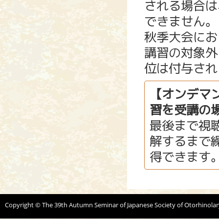
される場合は
できません。
秋季大会にお
講習の対象外
位は付与され
【オンデマ
習を受講の
最後まで視
解するまで
得できます
Copyright © The 39th Autumn Seminar of Japanese Society of Otorhinolar