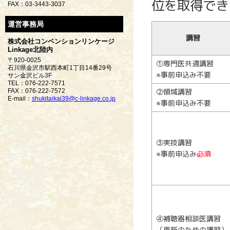
位を取得でき
FAX：03-3443-3037
運営事務局
講習
株式会社コンベンションリンケージ
Linkage北陸内
〒920-0025
①専門医共通講習
石川県金沢市駅西本町1丁目14番29号
※事前申込み不要
サン金沢ビル3F
TEL：076-222-7571
②領域講習
FAX：076-222-7572
E-mail：
shukitaikai39@c-linkage.co.jp
※事前申込み不要
③実技講習
※事前申込み
必須
④補聴器相談医講習
（更新のための講習）