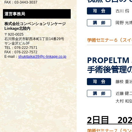
FAX：03-3443-3037
司 会
古川 仭
運営事務局
講 師
岡野 光
株式会社コンベンションリンケージ
Linkage北陸内
〒920-0025
石川県金沢市駅西本町1丁目14番29号
学術セミナー６（スイ
サン金沢ビル3F
TEL：076-222-7571
FAX：076-222-7572
E-mail：
shukitaikai39@c-linkage.co.jp
PROPEL
手術後管理
司 会
藤枝 重
講 師
近藤 健
大村 和
2日目 20
学術セミナー７（ラン