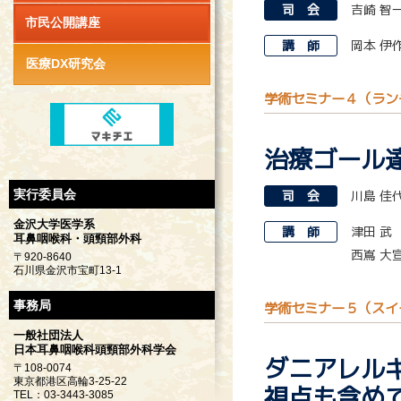
司 会
吉崎 智
市民公開講座
講 師
岡本 伊
医療DX研究会
学術セミナー４（ラン
治療ゴール
実行委員会
司 会
川島 佳
金沢大学医学系
講 師
津田 武
耳鼻咽喉科・頭頸部外科
西嶌 大
〒920-8640
石川県金沢市宝町13-1
事務局
学術セミナー５（スイ
一般社団法人
日本耳鼻咽喉科頭頸部外科学会
ダニアレル
〒108-0074
東京都港区高輪3-25-22
視点も含め
TEL：03-3443-3085