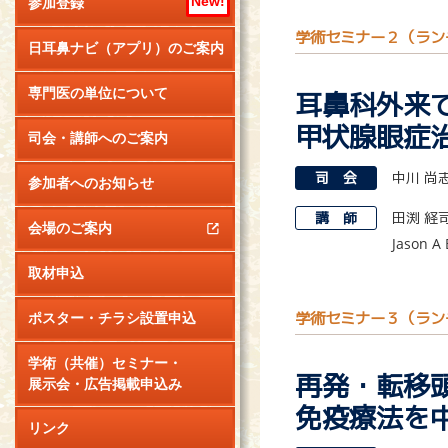
New!
参加登録
学術セミナー２（ラン
日耳鼻ナビ（アプリ）のご案内
専門医の単位について
耳鼻科外来
甲状腺眼症
司会・講師へのご案内
司 会
中川 尚
参加者へのお知らせ
講 師
田渕 経
会場のご案内
Jason A 
取材申込
学術セミナー３（ラン
ポスター・チラシ設置申込
学術（共催）セミナー・
再発・転移
展示会・広告掲載申込み
免疫療法を
リンク