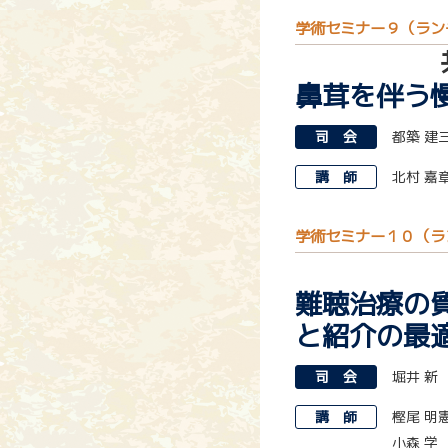
学術セミナー９（ラン
鼻茸を伴う
司 会
都築 建
講 師
北村 嘉
学術セミナー１０（ラ
難聴治療の質
と紹介の最
司 会
堀井 新
講 師
樫尾 明
小森 学