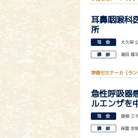
耳鼻咽喉科
所
司 会
大久保 
講 師
湯田 厚
学術セミナー８（ラン
急性呼吸器
ルエンザを
司 会
曾根 三
講 師
保富 宗