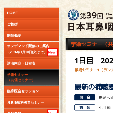
HOME
ご挨拶
開催概要
学術セミナー（共
オンデマンド配信のご案内
New!
（2026年3月10日(火)まで）
1日目 20
講演内容・日程表
学術セミナー1（ラン
学術セミナー
（共催セミナー）
最新の補聴
臨床医会セッション
司 会
福與 和
耳鼻咽喉科教育セミナー
講 師
小川 郁