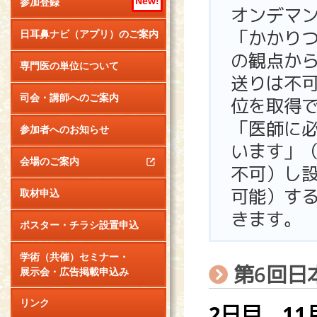
New!
参加登録
オンデマ
「かかり
日耳鼻ナビ（アプリ）のご案内
の観点か
専門医の単位について
送りは不
司会・講師へのご案内
位を取得
「医師に必
参加者へのお知らせ
います」
会場のご案内
不可）し
可能）す
取材申込
きます。
ポスター・チラシ設置申込
学術（共催）セミナー・
第6回日
展示会・広告掲載申込み
リンク
2日目 11