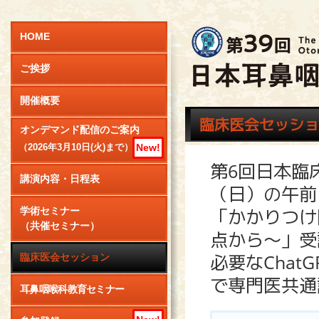
HOME
ご挨拶
開催概要
臨床医会セッショ
オンデマンド配信のご案内
New!
（2026年3月10日(火)まで）
第6回⽇本臨
講演内容・日程表
（⽇）の午前
「かかりつけ
学術セミナー
（共催セミナー）
点から～」受
必要なChat
臨床医会セッション
で専門医共通
耳鼻咽喉科教育セミナー