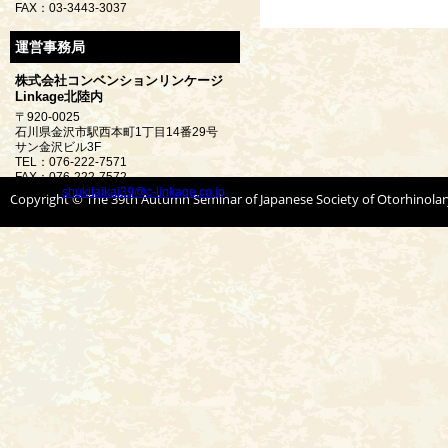
FAX：03-3443-3037
運営事務局
株式会社コンベンションリンケージ
Linkage北陸内
〒920-0025
石川県金沢市駅西本町1丁目14番29号
サン金沢ビル3F
TEL：076-222-7571
FAX：076-222-7572
E-mail：
shukitaikai39@c-linkage.co.jp
Copyright © The 39th Autumn Seminar of Japanese Society of Otorhinolar