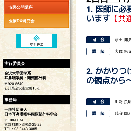
1. 医師に
市民公開講座
います
【共
医療DX研究会
司 会
永田 博
講 師
大塚 篤
実行委員会
2. かかり
金沢大学医学系
の観点から
耳鼻咽喉科・頭頸部外科
〒920-8640
石川県金沢市宝町13-1
事務局
司 会
川嵜 良
一般社団法人
講 師
城守 国
日本耳鼻咽喉科頭頸部外科学会
〒108-0074
東京都港区高輪3-25-22
TEL：03-3443-3085