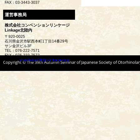
FAX：03-3443-3037
運営事務局
株式会社コンベンションリンケージ
Linkage北陸内
〒920-0025
石川県金沢市駅西本町1丁目14番29号
サン金沢ビル3F
TEL：076-222-7571
FAX：076-222-7572
E-mail：
shukitaikai39@c-linkage.co.jp
Copyright © The 39th Autumn Seminar of Japanese Society of Otorhinolar