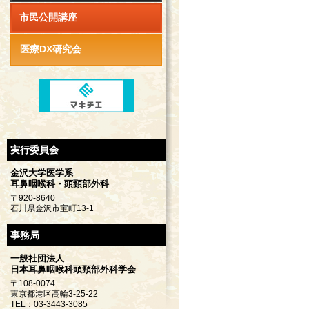
市民公開講座
医療DX研究会
実行委員会
金沢大学医学系
耳鼻咽喉科・頭頸部外科
〒920-8640
石川県金沢市宝町13-1
事務局
一般社団法人
日本耳鼻咽喉科頭頸部外科学会
〒108-0074
東京都港区高輪3-25-22
TEL：03-3443-3085