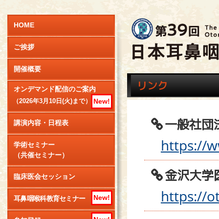
HOME
ご挨拶
開催概要
リンク
オンデマンド配信のご案内
New!
（2026年3月10日(火)まで）
一般社団
講演内容・日程表
https://w
学術セミナー
（共催セミナー）
金沢大学
臨床医会セッション
https://o
New!
耳鼻咽喉科教育セミナー