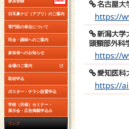
New!
参加登録
名古屋大
https://
日耳鼻ナビ（アプリ）のご案内
専門医の単位について
新潟大学
司会・講師へのご案内
頭頸部外科
https://
参加者へのお知らせ
会場のご案内
愛知医科
取材申込
https://a
ポスター・チラシ設置申込
学術（共催）セミナー・
展示会・広告掲載申込み
リンク