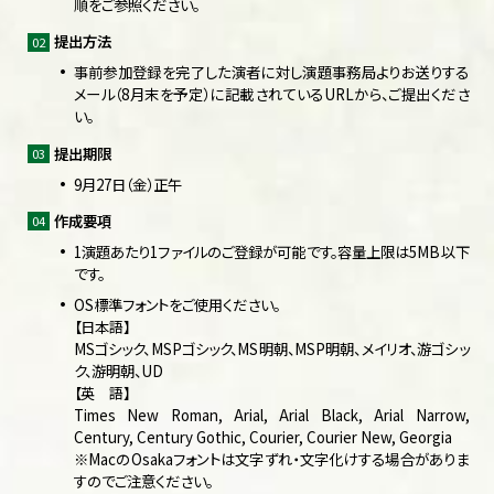
順をご参照ください。
提出方法
事前参加登録を完了した演者に対し演題事務局よりお送りする
メール（8月末を予定）に記載されているURLから、ご提出くださ
い。
提出期限
9月27日（金）正午
作成要項
1演題あたり1ファイルのご登録が可能です。容量上限は5MB以下
です。
OS標準フォントをご使用ください。
【日本語】
MSゴシック、MSPゴシック、MS明朝、MSP明朝、メイリオ、游ゴシッ
ク、游明朝、UD
【英 語】
Times New Roman, Arial, Arial Black, Arial Narrow,
Century, Century Gothic, Courier, Courier New, Georgia
※MacのOsakaフォントは文字ずれ・文字化けする場合がありま
すのでご注意ください。