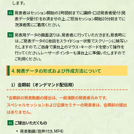
します。
発表者はセッション開始の1時間前までに講師・口述発表者受付（発
表データ受付）をお済ませの上、ご担当セッション開始10分前までに
次演者席にご着席ください。
発表用データの画面送りは、発表者に行っていただきます。発表時に
は、ご発表データの1枚目をスライドショー状態でスクリーンに映写い
たしますので、ご自身で演台上のマウス・キーボードを使って操作を
行ってください。レーザーポインターも演台上に準備いたしますので
ご利用ください。
4. 発表データの形式および作成方法について
1）会期前（オンデマンド配信用）
*会期前の発表動画の提出は、一般演題の発表者のみです。
スペシャルセッションおよび企画セミナーの発表者は、会期前の提出
はありません。
ご提出いただくもの
発表動画（音声付き、MP4）