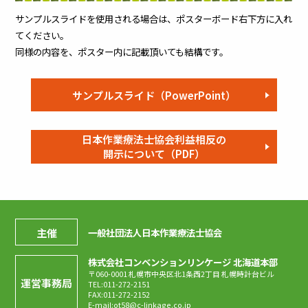
サンプルスライドを使用される場合は、ポスターボード右下方に入れ
てください。
同様の内容を、ポスター内に記載頂いても結構です。
サンプルスライド（PowerPoint）
日本作業療法士協会利益相反の
開示について（PDF）
主催
一般社団法人日本作業療法士協会
株式会社コンベンションリンケージ 北海道本部
〒060-0001 札幌市中央区北1条西2丁目 札幌時計台ビル
運営事務局
TEL:011-272-2151
FAX:011-272-2152
E-mail:
ot58@c-linkage.co.jp