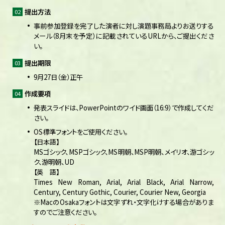
提出方法
事前参加登録を完了した演者に対し演題事務局よりお送りする
メール（8月末を予定）に記載されているURLから、ご提出くださ
い。
提出期限
9月27日（金）正午
作成要項
発表スライドは、PowerPointのワイド画面（16:9）で作成してくだ
さい。
OS標準フォントをご使用ください。
【日本語】
MSゴシック、MSPゴシック、MS明朝、MSP明朝、メイリオ、游ゴシッ
ク、游明朝、UD
【英 語】
Times New Roman, Arial, Arial Black, Arial Narrow,
Century, Century Gothic, Courier, Courier New, Georgia
※MacのOsakaフォントは文字ずれ・文字化けする場合がありま
すのでご注意ください。