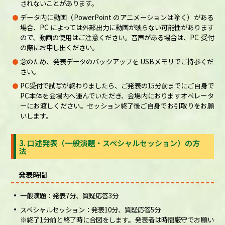
されないことがあります。
データ内に動画（PowerPoint のアニメーションは除く）がある
場合、PC によっては外部出力に動画が映らない可能性があります
ので、動画の使用はご注意ください。音声がある場合は、PC 受付
の際にお申し出ください。
念のため、発表データのバックアップを USBメモリでご持参くだ
さい。
PC受付で試写が終わりましたら、ご発表の15分前までにご自身で
PC本体を会場内へ運んでいただき、会場内におりますオペレータ
ーにお渡しください。セッション終了後ご自身でお引取りをお願
いします。
3. 口述発表（一般演題・スペシャルセッション）の方
法
発表時間
一般演題：発表7分、質疑応答3分
スペシャルセッション：発表10分、質疑応答5分
※終了1分前と終了時に合図をします。発表者は時間厳守でお願い