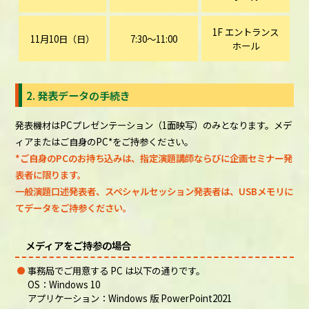
1F エントランス
11月10日（日）
7:30～11:00
ホール
2. 発表データの手続き
発表機材はPCプレゼンテーション（1面映写）のみとなります。メデ
ィアまたはご自身のPC*をご持参ください。
*ご自身のPCのお持ち込みは、指定演題講師ならびに企画セミナー発
表者に限ります。
一般演題口述発表者、スペシャルセッション発表者は、USBメモリに
てデータをご持参ください。
メディアをご持参の場合
事務局でご用意する PC は以下の通りです。
OS：Windows 10
アプリケーション：Windows 版 PowerPoint2021