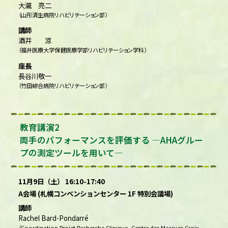
大瀧 亮二
（山形済生病院リハビリテーション部）
講師
酒井 涼
（福井医療大学保健医療学部リハビリテーション学科）
座長
長谷川敬一
（竹田綜合病院リハビリテーション部）
教育講演2
両手のパフォーマンスを評価する ―AHAグルー
プの測定ツールを用いて―
11月9日（土） 16:10-17:40
A会場 (札幌コンベンションセンター 1F 特別会議場)
講師
Rachel Bard-Pondarré
（Coordination Projet Recherche Clinique, Centre des Massues Croix-