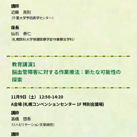
講師
近藤 克則
（千葉大学予防医学センター）
座長
仙石 泰仁
（札幌医科大学保健医療学部作業療法学科）
教育講演1
脳血管障害に対する作業療法：新たな可能性の
探索
11月9日（土） 12:50-14:20
A会場 (札幌コンベンションセンター 1F 特別会議場)
講師
髙橋 啓吾
（リハビリテーション天草病院）
講師