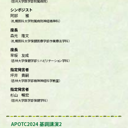
（信州大学医学部附属病院）
シンポジスト
阿部 雅
（札幌医科大学附属病院神経精神科）
座長
森元 隆文
（札幌医科大学保健医療学部作業療法学科）
座長
早坂 友成
（杏林大学保健学部リハビリテーション学科）
指定発言者
坪井 貴嗣
（杏林大学医学部精神神経科学教室）
指定発言者
杉山 暢宏
（信州大学医学部保健学科）
APOTC2024 基調講演2