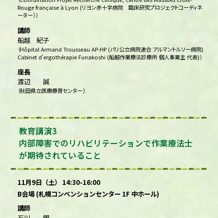
Rouge française à Lyon (リヨン赤十字病院 臨床研究プロジェクトコーディネ
ーター））
講師
船越 紀子
（Hôpital Armand Trousseau AP-HP (パリ公立病院連合 アルマントルソー病院)
Cabinet d’ergothérapie Funakoshi (船越作業療法診療所 個人事業主 代表)）
座長
渡辺 誠
（秋田県立医療療育センター）
教育講演3
内部障害でのリハビリテーションで作業療法士
が期待されていること
11月9日（土） 14:30-16:00
B会場 (札幌コンベンションセンター 1F 中ホール)
講師
石川 朗