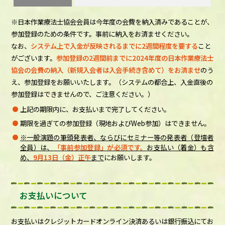
※日本作業療法士協会会員は今年度の会費を納入済みであることが、
参加登録のための条件です。事前に納入をお済ませください。
なお、
システム上で入金が反映されるまでに2週間程度を要する
こと
がございます。
参加登録の2週間前までに2024年度の日本作業療法士
協会の会費の納入（新規入会者は入会手続き含めて）をお済ませ
のう
え、参加登録をお願いいたします。（システムの都合上、入金直後の
参加登録はできませんので、ご注意ください。）
上記の期限内に、お支払いまで完了してください。
期限を過ぎての参加登録（現地およびWeb参加）はできません。
※一般演題の筆頭発表者、ならびにセミナー等の発表者（登壇者
全員）は、
「事前参加登録」が必須です。
お支払い（着金）も含
め、
9月13日（金）正午
まで
にお願いします。
お支払いについて
お支払いはクレジットカードオンライン決済あるいは銀行振込にてお