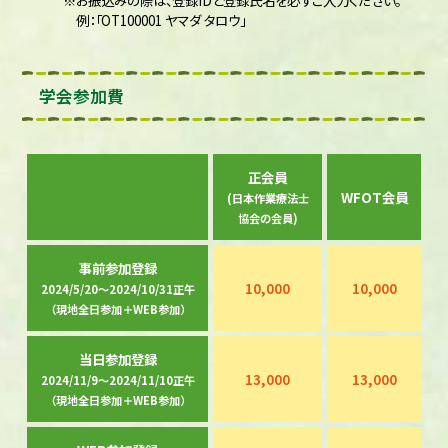
※お振込みの際は、登録IDと登録氏名を必ずご入力ください。
例：「OT100001 ヤマダ タロウ」
学会参加費
正会員
WFOT会員
(日本作業療法士
協会の会員)
事前参加登録
10,000
10,000
1
2024/5/20～2024/10/31正午
（現地全日参加＋WEB参加）
当日参加登録
13,000
13,000
1
2024/11/9～2024/11/10正午
（現地全日参加＋WEB参加）