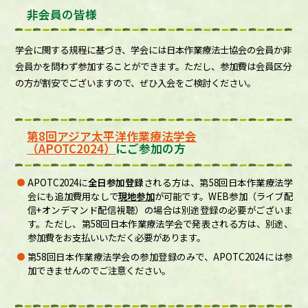
非会員の皆様
学会に関する規程に基づき、学会には日本作業療法士協会の会員か非
会員かを問わず参加することができます。ただし、参加費は会員区分
の方が割安でございますので、ぜひ入会をご検討ください。
第8回アジア太平洋作業療法学会
（APOTC2024）
にご参加の方
APOTC2024に
全日参加登録
される方は、第58回日本作業療法学
会にも追加費用なしで
現地参加
が可能です。WEB参加（ライブ配
信+オンデマンド配信視聴）の場合は別途登録の必要がございま
す。ただし、第58回日本作業療法学会で発表される方は、別途、
参加費をお支払いいただく必要があります。
第58回日本作業療法学会の参加登録のみで、APOTC2024には参
加できませんのでご注意ください。