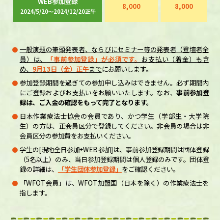
WEB参加登録
8,000
8,000
2024/5/20～2024/12/20正午
一般演題の筆頭発表者、ならびにセミナー等の発表者（登壇者全
員）は、
「事前参加登録」が必須です。
お支払い（着金）も含
め、
9月13日（金）正午
まで
にお願いします。
参加登録期間を過ぎての参加申し込みはできません。必ず期間内
にご登録およびお支払いをお願いいたします。なお、
事前参加登
録は、ご入金の確認をもって完了となります。
日本作業療法士協会の会員であり、かつ学生（学部生・大学院
生）の方は、正会員区分で登録してください。非会員の場合は非
会員区分の参加費をお支払いください。
学生の[現地全日参加+WEB参加]は、事前参加登録期間は団体登録
（5名以上）のみ、当日参加登録期間は個人登録のみです。団体登
録の詳細は、
「学生団体参加登録」
をご確認ください。
「WFOT会員」は、WFOT加盟国（日本を除く）の作業療法士を
指します。