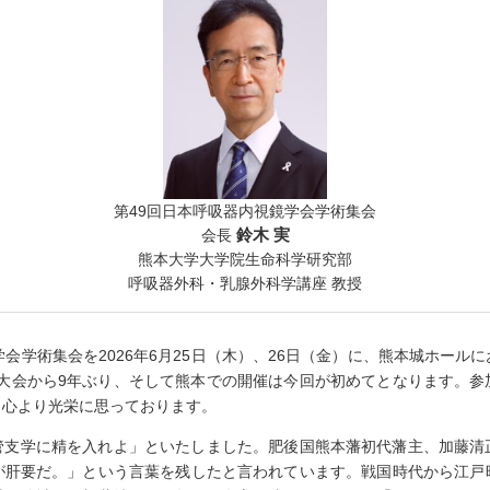
第49回日本呼吸器内視鏡学会学術集会
鈴木 実
会長
熊本大学大学院生命科学研究部
呼吸器外科・乳腺外科学講座 教授
学会学術集会を2026年6月25日（木）、26日（金）に、熊本城ホール
長崎大会から9年ぶり、そして熊本での開催は今回が初めてとなります。
、心より光栄に思っております。
管支学に精を入れよ」といたしました。肥後国熊本藩初代藩主、加藤清
が肝要だ。」という言葉を残したと言われています。戦国時代から江戸