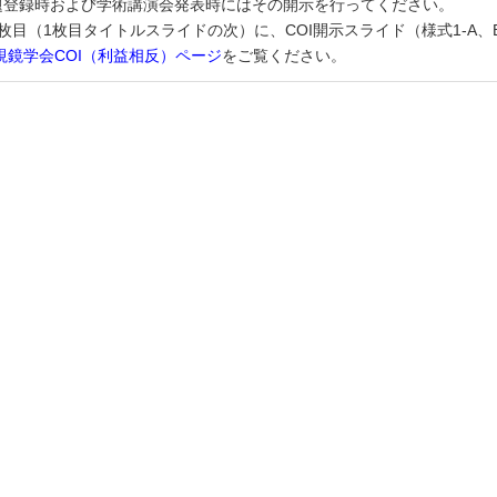
題登録時および学術講演会発表時にはその開示を行ってください。
枚目（1枚目タイトルスライドの次）に、COI開示スライド（様式1-A
視鏡学会COI（利益相反）ページ
をご覧ください。