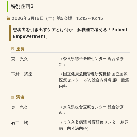
特別企画6
2026年5月16日（土）第5会場 15:15～16:45
患者力を引き出すケアとは何か—多職種で考える「Patient
Empowerment」
座長
東 光久
（奈良県総合医療センター 総合診療
科）
下村 昭彦
（国立健康危機管理研究機構 国立国際
医療センター がん総合内科/乳腺・腫瘍
内科）
演者
東 光久
（奈良県総合医療センター 総合診療
科）
石井 均
（市立奈良病院 教育研修センター 糖尿
病・内分泌内科）