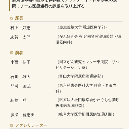
問，チーム医療遂行の課題を取り上げる
座長
村上 好恵
（慶應義塾大学 看護医療学部）
志賀 太郎
（がん研究会 有明病院 腫瘍循環器・循
環器内科）
演者
小西 信子
（国立がん研究センター東病院 リハ
ビリテーション室）
石川 雄大
（富山大学附属病院 薬剤部）
郡司 匡弘
（東京慈恵会医科大学 腫瘍・血液内
科）
細萱 順一
（医療法人社団康幸会かわぐち心臓呼
吸器病院 看護部）
廣瀬 智恵美
（岐阜大学医学部附属病院 薬剤部）
ファシリテーター