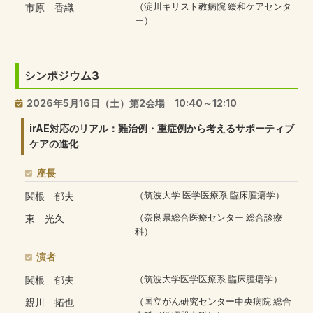
市原 香織
（淀川キリスト教病院 緩和ケアセンタ
ー）
シンポジウム3
2026年5月16日（土）第2会場 10:40～12:10
irAE対応のリアル：難治例・重症例から考えるサポーティブ
ケアの進化
座長
関根 郁夫
（筑波大学 医学医療系 臨床腫瘍学）
東 光久
（奈良県総合医療センター 総合診療
科）
演者
関根 郁夫
（筑波大学医学医療系 臨床腫瘍学）
親川 拓也
（国立がん研究センター中央病院 総合