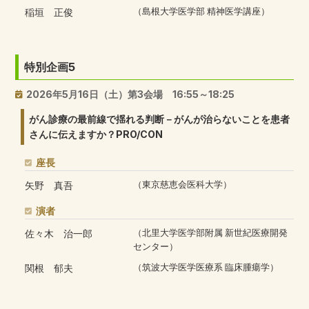
稲垣 正俊
（島根大学医学部 精神医学講座）
特別企画5
2026年5月16日（土）第3会場 16:55～18:25
がん診療の最前線で揺れる判断－がんが治らないことを患者
さんに伝えますか？PRO/CON
座長
矢野 真吾
（東京慈恵会医科大学）
演者
佐々木 治一郎
（北里大学医学部附属 新世紀医療開発
センター）
関根 郁夫
（筑波大学医学医療系 臨床腫瘍学）