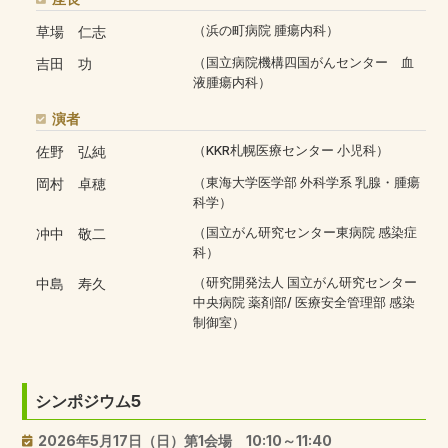
草場 仁志
（浜の町病院 腫瘍内科）
吉田 功
（国立病院機構四国がんセンター 血
液腫瘍内科）
演者
佐野 弘純
（KKR札幌医療センター 小児科）
岡村 卓穂
（東海大学医学部 外科学系 乳腺・腫瘍
科学）
冲中 敬二
（国立がん研究センター東病院 感染症
科）
中島 寿久
（研究開発法人 国立がん研究センター
中央病院 薬剤部/ 医療安全管理部 感染
制御室）
シンポジウム5
2026年5月17日（日）第1会場 10:10～11:40