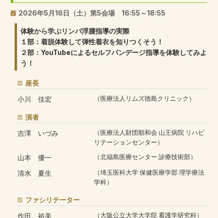
2026年5月16日（土）第5会場 16:55～18:55
体験から学ぶリンパ浮腫指導の実際
１部：着脱体験して弾性着衣を知りつくそう！
２部：YouTubeによるセルフバンデージ指導を体験してみよ
う！
座長
小川 佳宏
（医療法人リムズ徳島クリニック）
演者
吉澤 いづみ
（医療法人財団順和会 山王病院 リハビ
リテーションセンター）
山本 優一
（北福島医療センター 診療技術部）
清水 夏生
（埼玉医科大学 保健医療学部 理学療法
学科）
ファシリテーター
作田 裕美
（大阪公立大学大学院 看護学研究科）