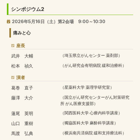
シンポジウム2
2026年5月16日（土）第2会場 9:00～10:30
痛みと心
座長
武井 大輔
（埼玉県立がんセンター 薬剤部）
松本 禎久
（がん研究会有明病院 緩和治療科）
演者
葛巻 直子
（星薬科大学 薬理学研究室）
藤澤 大介
（国立がん研究センターがん対策研究
所 がん医療支援部）
蓮尾 英明
（関西医科大学 心療内科学講座）
山口 重樹
（獨協医科大学 麻酔科学講座）
馬渡 弘典
（横浜南共済病院 緩和支持療法科）