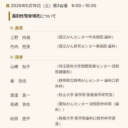
2026年5月16日（土）第3会場 9:00～10:30
薬剤性顎骨壊死について
座長
上野 尚雄
（国立がんセンター中央病院 歯科）
竹内 照美
（国立がん研究センター東病院 歯科）
演者
山﨑 知子
（埼玉医科大学国際医療センター 頭頸
部腫瘍科）
秦 浩信
（静岡県立静岡がんセンター 歯科口腔
外科）
渡邉 真一
（松山大学 薬学部 医療薬学研究室）
長縄 弥生
（愛知がんセンター 頭頸部外科部（歯
科））
松田 悠平
（島根大学 医学部歯科口腔外科学講
座）