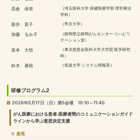
高倉 保幸
（埼玉医科大学 保健医療学部 理学療法
学科）
新井 直子
（帝京大学）
加藤 るみ子
（静岡県立静岡がんセンター リハビリ
テーション室）
坂本 大悟
（東京慈恵会医科大学大学院 医学研究
科）
鈴木 康裕
（筑波大学 システム情報系）
研修プログラム2
2026年5月17日（日）第5会場 10:10～11:40
がん医療における患者‐医療者間のコミュニケーションガイド
ラインから学ぶ意思決定支援
座長