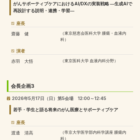
がんサポーティブケアにおけるAI/DXの実装戦略 ―生成AIで
再設計する説明・連携・学習―
座長
齋藤 健
（東京慈恵会医科大学 腫瘍・血液内
科）
演者
赤羽 大悟
（東京医科大学 血液内科分野）
会長企画3
2026年5月17日（日）第5会場 12:00～12:45
若手・学生と語る将来のがん医療とサポーティブケア
座長
渡邊 清高
（帝京大学医学部内科学講座 腫瘍内
科）