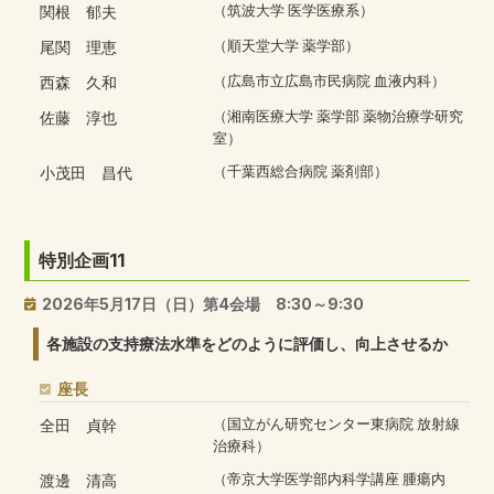
関根 郁夫
（筑波大学 医学医療系）
尾関 理恵
（順天堂大学 薬学部）
西森 久和
（広島市立広島市民病院 血液内科）
佐藤 淳也
（湘南医療大学 薬学部 薬物治療学研究
室）
小茂田 昌代
（千葉西総合病院 薬剤部）
特別企画11
2026年5月17日（日）第4会場 8:30～9:30
各施設の支持療法水準をどのように評価し、向上させるか
座長
全田 貞幹
（国立がん研究センター東病院 放射線
治療科）
渡邊 清高
（帝京大学医学部内科学講座 腫瘍内