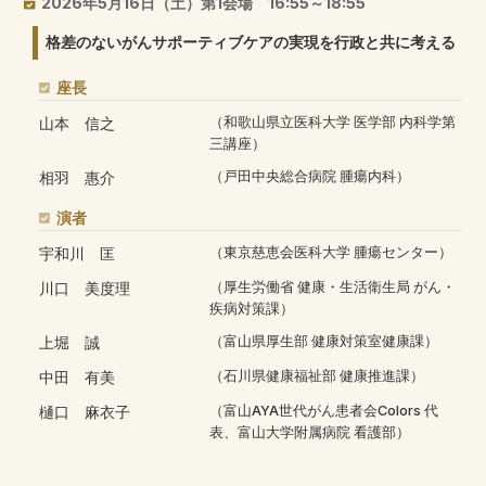
2026年5月16日（土）第1会場 16:55～18:55
格差のないがんサポーティブケアの実現を行政と共に考える
座長
山本 信之
（和歌山県立医科大学 医学部 内科学第
三講座）
相羽 惠介
（戸田中央総合病院 腫瘍内科）
演者
宇和川 匡
（東京慈恵会医科大学 腫瘍センター）
川口 美度理
（厚生労働省 健康・生活衛生局 がん・
疾病対策課）
上堀 誠
（富山県厚生部 健康対策室健康課）
中田 有美
（石川県健康福祉部 健康推進課）
樋口 麻衣子
（富山AYA世代がん患者会Colors 代
表、富山大学附属病院 看護部）