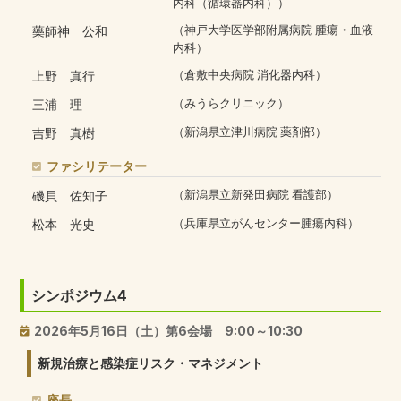
内科（循環器内科））
藥師神 公和
（神戸大学医学部附属病院 腫瘍・血液
内科）
上野 真行
（倉敷中央病院 消化器内科）
三浦 理
（みうらクリニック）
吉野 真樹
（新潟県立津川病院 薬剤部）
ファシリテーター
磯貝 佐知子
（新潟県立新発田病院 看護部）
松本 光史
（兵庫県立がんセンター腫瘍内科）
シンポジウム4
2026年5月16日（土）第6会場 9:00～10:30
新規治療と感染症リスク・マネジメント
座長