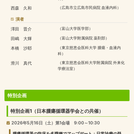
西森 久和
（広島市立広島市民病院 血液内科）
演者
澤田 晋介
（富山大学医学部）
田嶋 大輝
（富山大学附属病院 薬剤部）
本橋 沙耶
（東京慈恵会医科大学 腫瘍・血液内
科）
滑川 真代
（東京慈恵会医科大学附属病院 外来化
学療法室）
特別企画
特別企画1（日本腫瘍循環器学会との共催）
2026年5月16日（土）第1会場 9:00～10:30
腫瘍循環器の臨床を多職種でアップデート：日常診療の疑