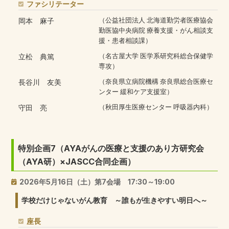
ファシリテーター
岡本 麻子
（公益社団法人 北海道勤労者医療協会
勤医協中央病院 療養支援・がん相談支
援・患者相談課）
立松 典篤
（名古屋大学 医学系研究科総合保健学
専攻）
長谷川 友美
（奈良県立病院機構 奈良県総合医療セ
ンター 緩和ケア支援室）
守田 亮
（秋田厚生医療センター 呼吸器内科）
特別企画7（AYAがんの医療と支援のあり方研究会
（AYA研）×JASCC合同企画）
2026年5月16日（土）第7会場 17:30～19:00
学校だけじゃないがん教育 ～誰もが生きやすい明日へ～
座長