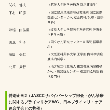
関根 郁夫
（筑波大学医学医療系 臨床腫瘍学）
下村 昭彦
（国立健康危機管理研究機構 国立国際
医療センター がん総合内科/乳腺・腫瘍
内科）
津端 由佳里
（岐阜大学大学院医学系研究科 呼吸器
内科学分野）
田尻 和子
（国立がん研究センター東病院 循環器
科）
藤阪 保仁
（大阪医科薬科大学 医学部 内科学講座
腫瘍内科学）
北原 康行
（地方独立行政法人 東京都立病院機構
がん・感染症センター 都立駒込病院 循
環器内科）
特別企画2（JASCCサバイバーシップ部会・がん診療
に関するプライマリケアWG、日本プライマリ・ケア
連合学会との共催）