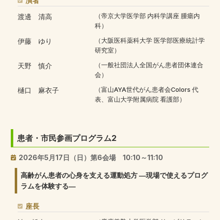
演者
渡邊 清高
（帝京大学医学部 内科学講座 腫瘍内
科）
伊藤 ゆり
（大阪医科薬科大学 医学部医療統計学
研究室）
天野 慎介
（一般社団法人全国がん患者団体連合
会）
樋口 麻衣子
（富山AYA世代がん患者会Colors 代
表、富山大学附属病院 看護部）
患者・市民参画プログラム2
2026年5月17日（日）第6会場 10:10～11:10
高齢がん患者の心身を支える運動処方 ―現場で使えるプログ
ラムを体験する―
座長