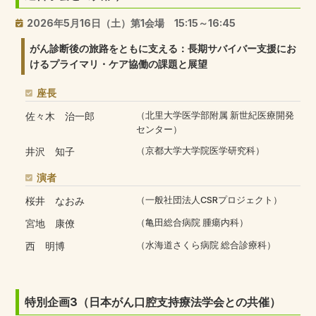
2026年5月16日（土）第1会場 15:15～16:45
がん診断後の旅路をともに支える：長期サバイバー支援にお
けるプライマリ・ケア協働の課題と展望
座長
佐々木 治一郎
（北里大学医学部附属 新世紀医療開発
センター）
井沢 知子
（京都大学大学院医学研究科）
演者
桜井 なおみ
（一般社団法人CSRプロジェクト）
宮地 康僚
（亀田総合病院 腫瘍内科）
西 明博
（水海道さくら病院 総合診療科）
特別企画3（日本がん口腔支持療法学会との共催）