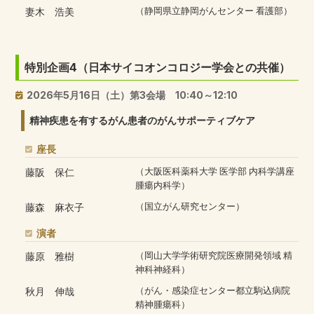
妻木 浩美
（静岡県立静岡がんセンター 看護部）
特別企画4（日本サイコオンコロジー学会との共催）
2026年5月16日（土）第3会場 10:40～12:10
精神疾患を有するがん患者のがんサポーティブケア
座長
藤阪 保仁
（大阪医科薬科大学 医学部 内科学講座
腫瘍内科学）
藤森 麻衣子
（国立がん研究センター）
演者
藤原 雅樹
（岡山大学学術研究院医療開発領域 精
神科神経科）
秋月 伸哉
（がん・感染症センター都立駒込病院
精神腫瘍科）