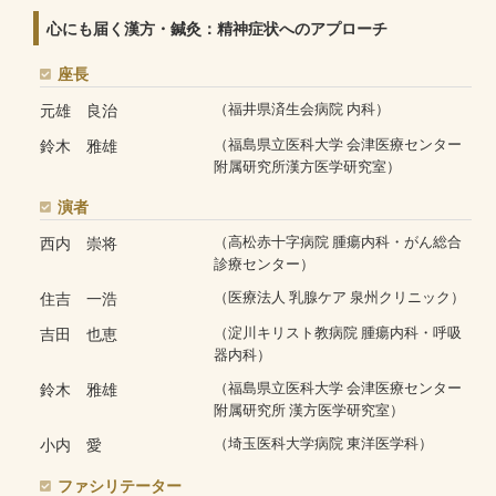
心にも届く漢方・鍼灸：精神症状へのアプローチ
座長
元雄 良治
（福井県済生会病院 内科）
鈴木 雅雄
（福島県立医科大学 会津医療センター
附属研究所漢方医学研究室）
演者
西内 崇将
（高松赤十字病院 腫瘍内科・がん総合
診療センター）
住吉 一浩
（医療法人 乳腺ケア 泉州クリニック）
吉田 也恵
（淀川キリスト教病院 腫瘍内科・呼吸
器内科）
鈴木 雅雄
（福島県立医科大学 会津医療センター
附属研究所 漢方医学研究室）
小内 愛
（埼玉医科大学病院 東洋医学科）
ファシリテーター