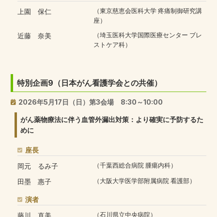
上園 保仁
（東京慈恵会医科大学 疼痛制御研究講
座）
近藤 奈美
（埼玉医科大学国際医療センター ブレ
ストケア科）
特別企画9（日本がん看護学会との共催）
2026年5月17日（日）第3会場 8:30～10:00
がん薬物療法に伴う血管外漏出対策：より確実に予防するた
めに
座長
岡元 るみ子
（千葉西総合病院 腫瘍内科）
田墨 惠子
（大阪大学医学部附属病院 看護部）
演者
藤川 直美
（石川県立中央病院）