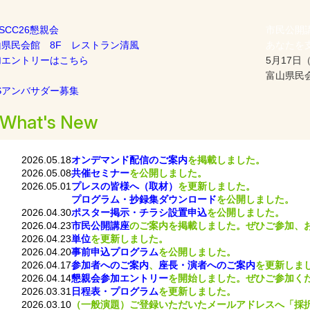
ASCC26懇親会
市民公開
山県民会館 8F レストラン清風
あなたを
加エントリーはこちら
5月17日（
富山県民会
Sアンバサダー募集
What's New
2026.05.18
オンデマンド配信のご案内
を掲載しました。
2026.05.08
共催セミナー
を公開しました。
2026.05.01
プレスの皆様へ（取材）
を更新しました。
プログラム・抄録集ダウンロード
を公開しました。
2026.04.30
ポスター掲示・チラシ設置申込
を公開しました。
2026.04.23
市民公開講座
のご案内を掲載しました。ぜひご参加、
2026.04.23
単位
を更新しました。
2026.04.20
事前申込プログラム
を公開しました。
2026.04.17
参加者へのご案内
、
座長・演者へのご案内
を更新しま
2026.04.14
懇親会参加エントリー
を開始しました。ぜひご参加く
2026.03.31
日程表・プログラム
を更新しました。
2026.03.10
（一般演題）ご登録いただいたメールアドレスへ「採