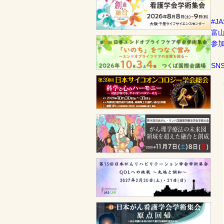
#J
富
参
SN