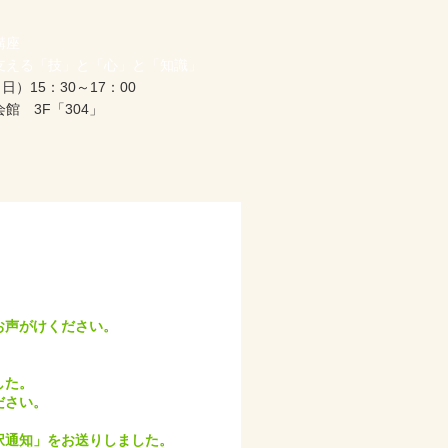
講座
支える「技」と「心」と「知識」
日）15：30～17：00
館 3F「304」
お声がけください。
した。
ださい。
択通知」をお送りしました。