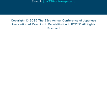
E-mail:
japr33@c-linkage.co.jp
Copyright © 2025 The 33rd Annual Conference of Japanese
Association of Psychiatric Rehabilitation in KYOTO All Rights
Reserved.