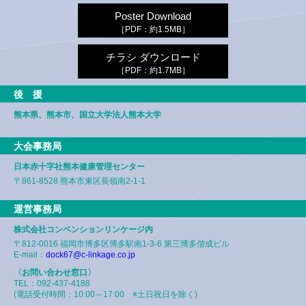
Poster Download
［PDF：約1.5MB］
チラシ ダウンロード
［PDF：約1.7MB］
後 援
熊本県、熊本市、
国立大学法人熊本大学
大会事務局
日本赤十字社熊本健康管理センター
〒861-8528
熊本市東区長嶺南2-1-1
運営事務局
株式会社コンベンションリンケージ内
〒812-0016
福岡市博多区博多駅南1-3-6
第三博多偕成ビル
E-mail：
dock67@c-linkage.co.jp
〈お問い合わせ窓口〉
TEL：092-437-4188
(電話受付時間：10:00～17:00
※土日祝日を除く)