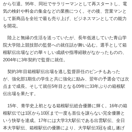
から引退。95年、同社でサラリーマンとして再スタートし、電
気の検針や料金の集金などの業務につく。その後、営業マンと
して新商品を全社で最も売り上げ、ビジネスマンとしての能力
を開花。
陸上と無縁の生活を送っていたが、長年低迷していた青山学
院大学陸上競技部の監督への就任話が舞い込む。選手として箱
根駅伝出場などの華々しい成績や指導経験がなかったものの、
2004年に3年契約で監督に就任。
契約3年目箱根駅伝出場を逃し監督辞任のピンチもあった
が、強化部1期生の学生と共に強化に励み、翌年の予選会では次
点まで成長。そして就任5年目となる09年に33年ぶりの箱根駅
伝出場を果たす。
15年、青学史上初となる箱根駅伝総合優勝に輝く。16年の箱
根駅伝では1区から10区まで一度も首位を譲らない完全優勝と
いう快挙を達成。17年には大学3大駅伝である出雲駅伝、全日
本大学駅伝、箱根駅伝の優勝により、大学駅伝3冠を成し遂げ