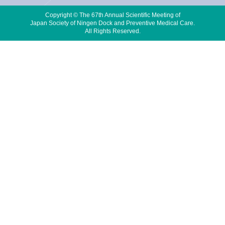
Copyright © The 67th Annual Scientific Meeting of
Japan Society of Ningen Dock and Preventive Medical Care.
All Rights Reserved.