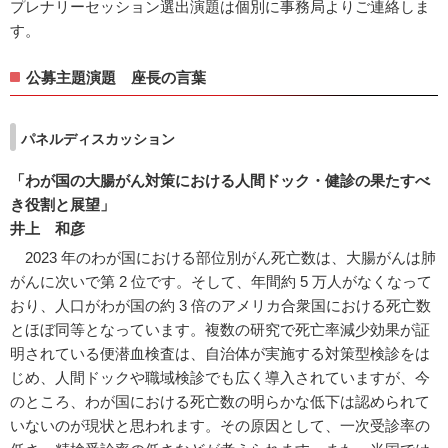
プレナリーセッション選出演題は個別に事務局よりご連絡しま
す。
公募主題演題 座長の言葉
パネルディスカッション
「わが国の大腸がん対策における人間ドック・健診の果たすべ
き役割と展望」
井上 和彦
2023 年のわが国における部位別がん死亡数は、大腸がんは肺
がんに次いで第 2 位です。そして、年間約 5 万人がなくなって
おり、人口がわが国の約 3 倍のアメリカ合衆国における死亡数
とほぼ同等となっています。複数の研究で死亡率減少効果が証
明されている便潜血検査は、自治体が実施する対策型検診をは
じめ、人間ドックや職域検診でも広く導入されていますが、今
のところ、わが国における死亡数の明らかな低下は認められて
いないのが現状と思われます。その原因として、一次受診率の