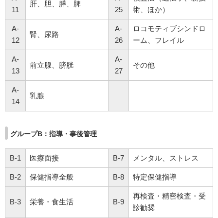
肝、胆、膵、脾
11
25
術、ほか）
A-
A-
ロコモティブシンドロ
腎、尿路
12
26
ーム、フレイル
A-
A-
前立腺、膀胱
その他
13
27
A-
乳腺
14
グループB：指導・事後管理
B-1
医療面接
B-7
メンタル、ストレス
B-2
保健指導全般
B-8
特定保健指導
再検査・精密検査・受
B-3
栄養・食生活
B-9
診勧奨