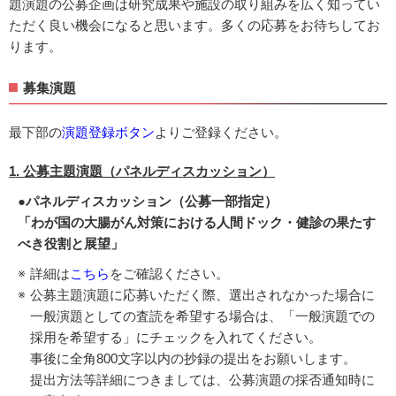
題演題の公募企画は研究成果や施設の取り組みを広く知ってい
ただく良い機会になると思います。多くの応募をお待ちしてお
ります。
募集演題
最下部の
演題登録ボタン
よりご登録ください。
1. 公募主題演題（パネルディスカッション）
●パネルディスカッション（公募一部指定）
「わが国の大腸がん対策における人間ドック・健診の果たす
べき役割と展望」
詳細は
こちら
をご確認ください。
公募主題演題に応募いただく際、選出されなかった場合に
一般演題としての査読を希望する場合は、「一般演題での
採用を希望する」にチェックを入れてください。
事後に全角800文字以内の抄録の提出をお願いします。
提出方法等詳細につきましては、公募演題の採否通知時に