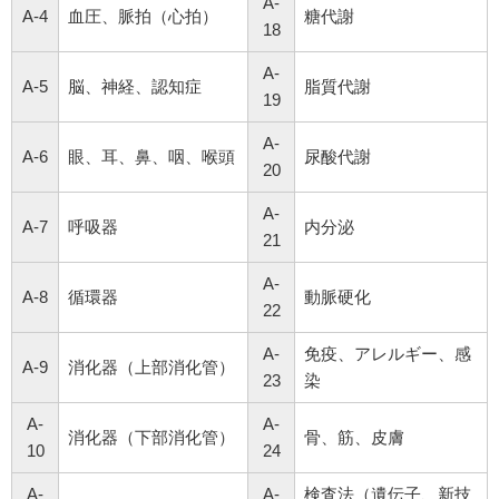
A-
A-4
血圧、脈拍（心拍）
糖代謝
18
A-
A-5
脳、神経、認知症
脂質代謝
19
A-
A-6
眼、耳、鼻、咽、喉頭
尿酸代謝
20
A-
A-7
呼吸器
内分泌
21
A-
A-8
循環器
動脈硬化
22
A-
免疫、アレルギー、感
A-9
消化器（上部消化管）
23
染
A-
A-
消化器（下部消化管）
骨、筋、皮膚
10
24
A-
A-
検査法（遺伝子、新技