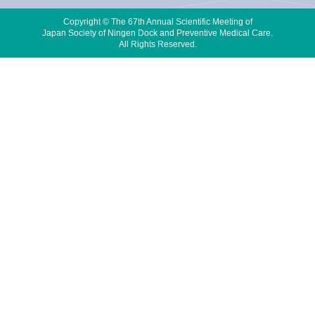
Copyright © The 67th Annual Scientific Meeting of
Japan Society of Ningen Dock and Preventive Medical Care.
All Rights Reserved.