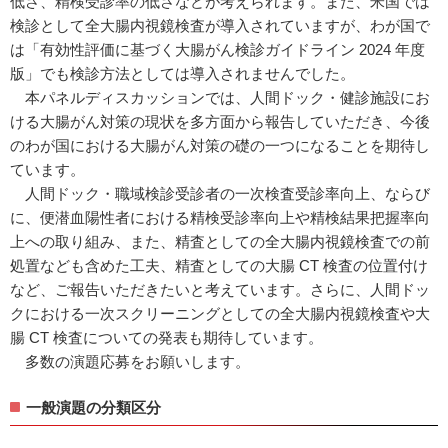
低さ、精検受診率の低さなどが考えられます。また、米国では
検診として全大腸内視鏡検査が導入されていますが、わが国で
は「有効性評価に基づく大腸がん検診ガイドライン 2024 年度
版」でも検診方法としては導入されませんでした。
本パネルディスカッションでは、人間ドック・健診施設にお
ける大腸がん対策の現状を多方面から報告していただき、今後
のわが国における大腸がん対策の礎の一つになることを期待し
ています。
人間ドック・職域検診受診者の一次検査受診率向上、ならび
に、便潜血陽性者における精検受診率向上や精検結果把握率向
上への取り組み、また、精査としての全大腸内視鏡検査での前
処置なども含めた工夫、精査としての大腸 CT 検査の位置付け
など、ご報告いただきたいと考えています。さらに、人間ドッ
クにおける一次スクリーニングとしての全大腸内視鏡検査や大
腸 CT 検査についての発表も期待しています。
多数の演題応募をお願いします。
一般演題の分類区分