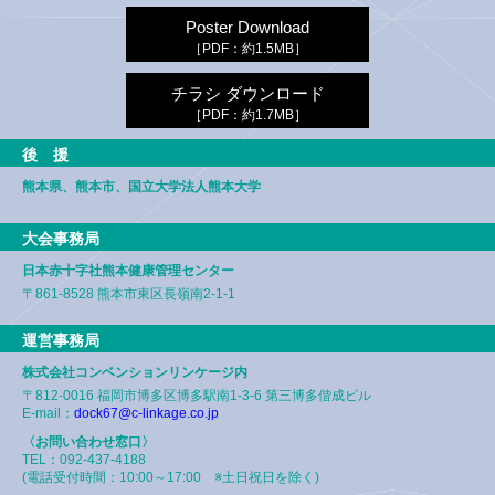
Poster Download
［PDF：約1.5MB］
チラシ ダウンロード
［PDF：約1.7MB］
後 援
熊本県、熊本市、
国立大学法人熊本大学
大会事務局
日本赤十字社熊本健康管理センター
〒861-8528
熊本市東区長嶺南2-1-1
運営事務局
株式会社コンベンションリンケージ内
〒812-0016
福岡市博多区博多駅南1-3-6
第三博多偕成ビル
E-mail：
dock67@c-linkage.co.jp
〈お問い合わせ窓口〉
TEL：092-437-4188
(電話受付時間：10:00～17:00
※土日祝日を除く)