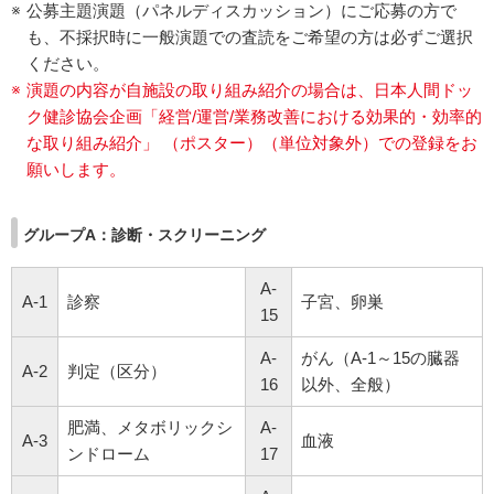
公募主題演題（パネルディスカッション）にご応募の方で
も、不採択時に一般演題での査読をご希望の方は必ずご選択
ください。
演題の内容が自施設の取り組み紹介の場合は、日本人間ドッ
ク健診協会企画「経営/運営/業務改善における効果的・効率的
な取り組み紹介」 （ポスター）（単位対象外）での登録をお
願いします。
グループA：診断・スクリーニング
A-
A-1
診察
子宮、卵巣
15
A-
がん（A-1～15の臓器
A-2
判定（区分）
16
以外、全般）
肥満、メタボリックシ
A-
A-3
血液
ンドローム
17