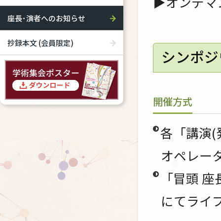
▶オンデマ
座長･演者へのお知らせ
抄録本文 (会員限定)
シンポジ
開催方式
各「講演
オペレー
「冒頭 座
にてライ