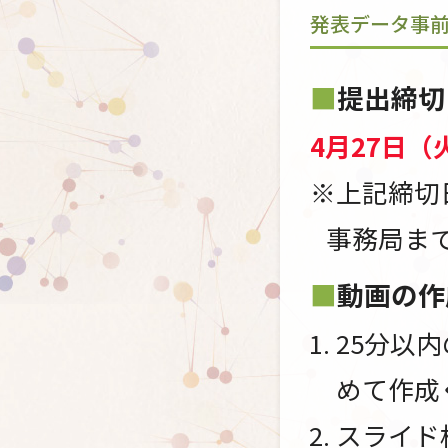
発表データ事
提出締切
4月27日（
※上記締切
事務局ま
動画の作
25分以
めて作成
スライド