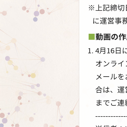
※上記締切
に運営事
動画の作
4月16
オンライン
メールを
合は、運
までご連
------------