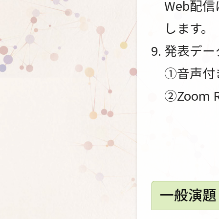
Web配
します。
発表デー
①音声付き
②Zoom 
一般演題