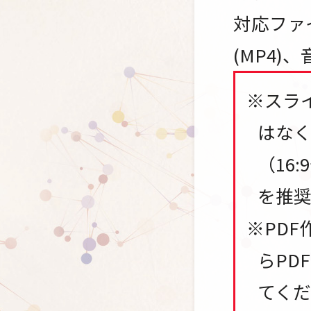
対応ファイ
(MP4)、音
※スラ
はなく
（16
を推奨
※PDF
らPD
てくだ