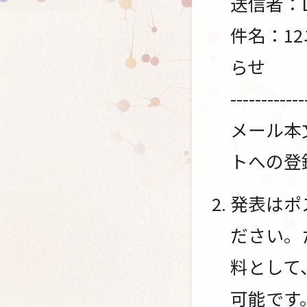
送信者：L
件名：1
らせ
------------
メール本文
トへの登
発表はポ
ださい。
料として
可能です