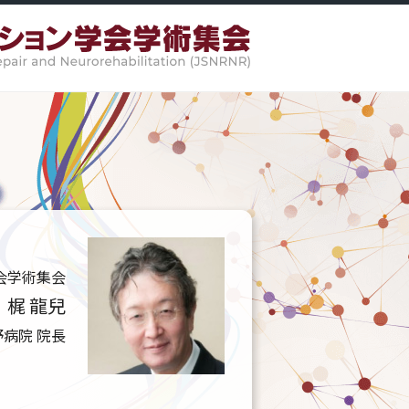
会学術集会
梶 龍兒
長
野病院 院長