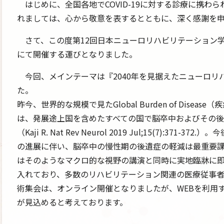
はじめに、全国各地でCOVID-19に対する診療に携わ
れましては、心から敬意を表するとともに、深く感謝を
さて、この度第12回日本ニューロリハビリテーション学会
にて開催する運びとなりました。
今回、メインテーマは『2040年を見据えたニューロ
た。
昨今、世界的な規模で見たGlobal Burden of Dise
は、発展途上国を含めたすべての国で脳卒中およびその後
（Kaji R. Nat Rev Neurol 2019 Jul;15(7):37
の進展に伴い、脳卒中の慢性期の後遺症の軽減は最重要
はそのようなマクロ的な視野の講演と同時に実地臨牀に
入れており、多数のリハビリテーション関連の医療従事者
術集会は、オンライン開催となりましたが、WEBを利用
が見込めると考えております。