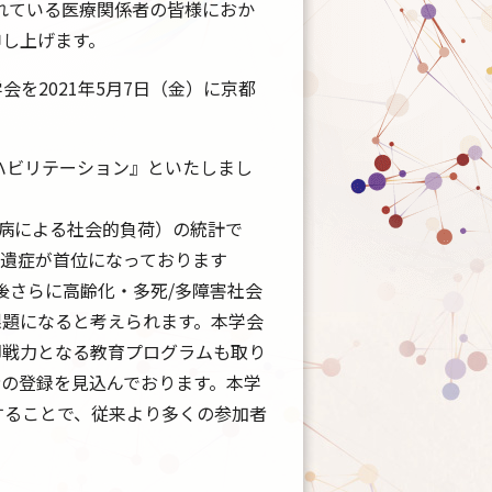
られている医療関係者の皆様におか
申し上げます。
を2021年5月7日（金）に京都
リハビリテーション』といたしまし
ase（疾病による社会的負荷）の統計で
遺症が首位になっております
1-372.）。今後さらに高齢化・多死/多障害社会
課題になると考えられます。本学会
即戦力となる教育プログラムも取り
の登録を見込んでおります。本学
することで、従来より多くの参加者