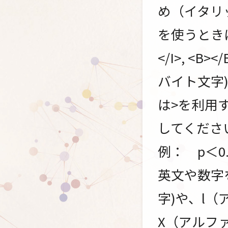
め（イタリ
を使うときに用い
</I>, <B
バイト文字
は>を利用
してくださ
例： p＜0.
英文や数字
字)や、l（
X（アルフ