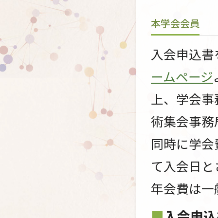
本学会会員
入会申込書
ームページ
上、学会事
術集会事務
同時に学会
て入会日と
年会費は一般
入会申込