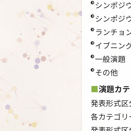
シンポジウ
シンポジウ
ランチョ
イブニン
一般演題
その他
演題カテ
発表形式区
各カテゴリ
発表形式区