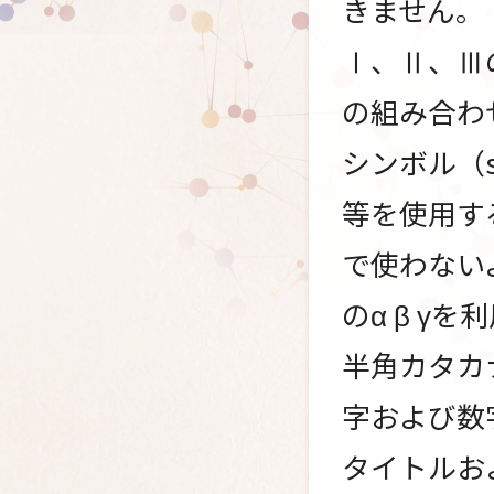
きません。
Ⅰ、Ⅱ、Ⅲ
の組み合わせ
シンボル（s
等を使用す
で使わない
のα β γ
半角カタカ
字および数
タイトルお