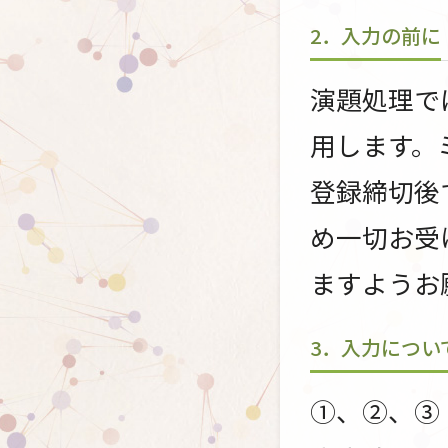
2．入力の前に
演題処理で
用します。
登録締切後
め一切お受
ますようお
3．入力につい
①、②、③