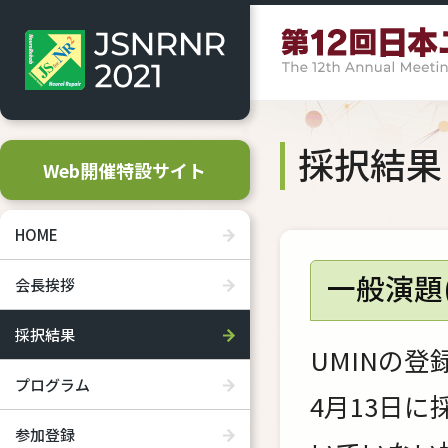
採択結果
Web開催特設サイト
HOME
一般演題
会長挨拶
採択結果
UMINの
プログラム
4月13日
参加登録