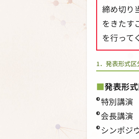
締め切り
をきたす
を行って
1．発表形式区
発表形式
特別講演
会長講演
シンポジウ