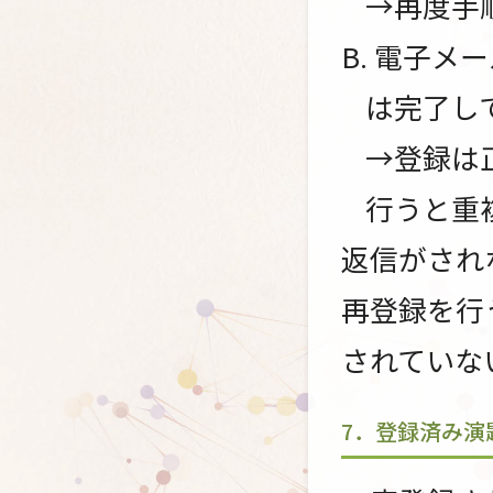
→再度手
B. 電子
は完了し
→登録は
行うと重
返信がされ
再登録を行
されていな
7．登録済み演