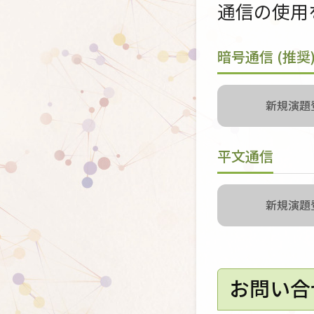
通信の使用
暗号通信 (推奨
新規演題登
平文通信
新規演題登
お問い合