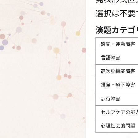
選択は不要
演題カテゴ
感覚・運動障害
言語障害
高次脳機能障害
摂食・嚥下障害
歩行障害
セルフケアの能
心理社会的問題