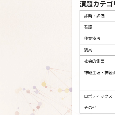
演題カテゴ
診断・評価
看護
作業療法
装具
社会的側面
神経生理・神経
ロボティックス
その他