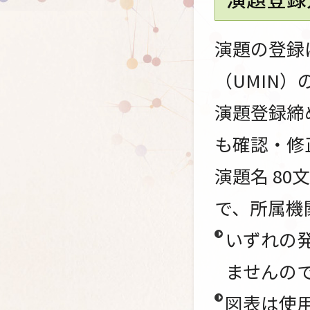
演題の登録
（UMIN
演題登録締
も確認・修
演題名 80
で、所属機
いずれの
ませんの
図表は使