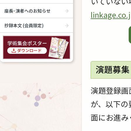
いていない
座長･演者へのお知らせ
linkage.co.
抄録本文 (会員限定)
演題募集
演題登録画
が、以下の
面にお進み