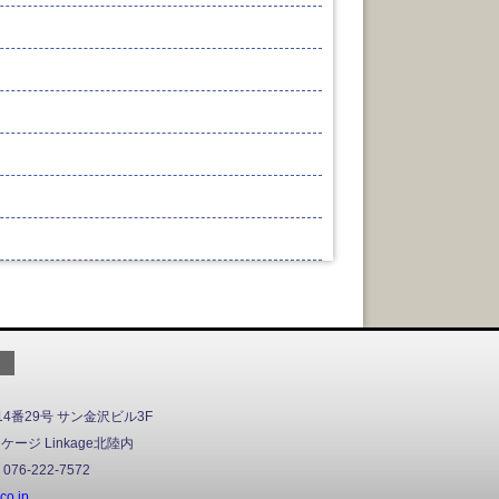
）
4番29号 サン金沢ビル3F
ジ Linkage北陸内
076-222-7572
co.jp