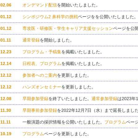
.02.06
オンデマンド配信
を開始いたしました。
.01.12
シンポジウム2 鼻科学の挑戦
ページをを公開いたしました
.01.12
専攻医・研修医・学生キャリア支援セッション
ページを公
.01.11
通常登録
を開始しました。
.12.23
プログラム・予稿集
を掲載いたしました。
.12.14
日程表、プログラム
を掲載いたしました。
.12.12
参加者へのご案内
を更新しました。
.12.12
ハンズオンセミナー
を更新しました。
.12.08
早期参加登録
を終了いたしました。
通常参加登録
は2023
.11.30
早期事前参加登録
を2022年12月7日（水）まで延長しまし
11.11
一般演題の採択情報を公開いたしました。
プログラム
ペー
.10.19
プログラム
ページを更新しました。