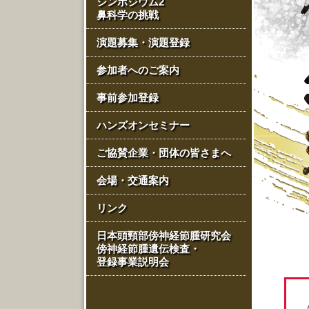
シンポジウム2
鼻科学の挑戦
演題募集・演題登録
参加者へのご案内
事前参加登録
ハンズオンセミナー
ご協賛企業・団体の皆さまへ
会場・交通案内
リンク
日本頭頸部傍神経節腫研究会
傍神経節腫遺伝検査・
登録事業説明会