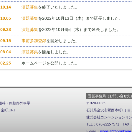
.10.14
演題募集
を終了いたしました。
.10.05
演題募集
を2022年10月13日（木）まで延長しました。
.09.28
演題募集
を2022年10月6日（木）まで延長しました。
.09.15
事前参加登録
を開始しました。
.08.04
演題募集
を開始しました。
.02.25
ホームページを公開しました。
運営事務局（お問い合せ先
喉科・頭頸部外科学
〒920-0025
市宝町13-1
石川県金沢市駅西本町1丁目1
株式会社コンベンションリンケー
TEL：076-222-7571 FAX：
E-mail：
jshns32@c-linkage.