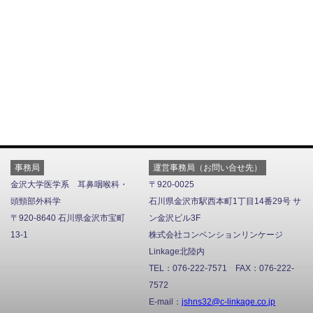
事務局
運営事務局（お問い合せ先）
金沢大学医学系 耳鼻咽喉科・
〒920-0025
頭頸部外科学
石川県金沢市駅西本町1丁目14番29号 サ
〒920-8640 石川県金沢市宝町
ン金沢ビル3F
13-1
株式会社コンベンションリンケージ
Linkage北陸内
TEL：076-222-7571 FAX：076-222-
7572
E-mail：
jshns32@c-linkage.co.jp