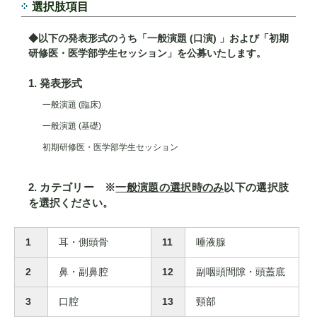
選択肢項目
◆以下の発表形式のうち「一般演題 (口演) 」および「初期
研修医・医学部学生セッション」を公募いたします。
1. 発表形式
一般演題 (臨床)
一般演題 (基礎)
初期研修医・医学部学生セッション
2. カテゴリー ※
一般演題の選択時のみ
以下の選択肢
を選択ください。
1
耳・側頭骨
11
唾液腺
2
鼻・副鼻腔
12
副咽頭間隙・頭蓋底
3
口腔
13
頸部