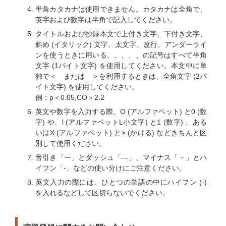
半角カタカナは使用できません。カタカナは全角で、
英字および数字は半角で記入してください。
タイトルおよび抄録本文で上付き文字、下付き文字、
斜め (イタリック) 文字、太文字、改行、アンダーライ
ンを使うときに用いる、、、、、の記号はすべて半角
文字 (1バイト文字) を使用してください。本文中に単
独で＜ または ＞を利用するときは、全角文字 (2バ
イト文字) を使用してください。
例：p＜0.05,CO＞2.2
英文や数字を入力する際、O (アルファベット) と0 (数
字) や、l (アルファベットL小文字) と1 (数字) 、ある
いはX (アルファベット) と× (かける) などきちんと区
別して使用ください。
音引き「ー」とダッシュ「―」、マイナス「－」とハ
イフン「-」などの使い分けにご注意ください。
英文入力の際には、ひとつの単語の中にハイフン (-)
を入れるなどして区切らないでください。