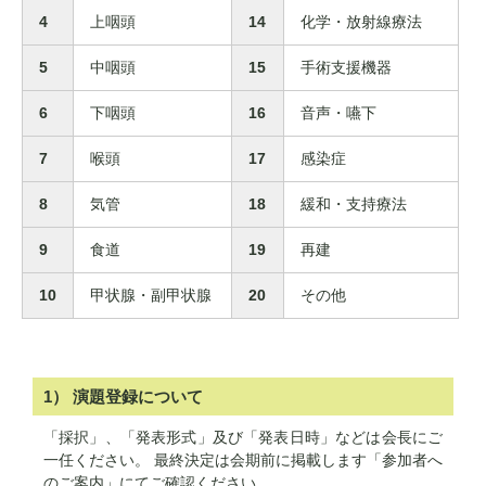
4
上咽頭
14
化学・放射線療法
5
中咽頭
15
手術支援機器
6
下咽頭
16
音声・嚥下
7
喉頭
17
感染症
8
気管
18
緩和・支持療法
9
食道
19
再建
10
甲状腺・副甲状腺
20
その他
1） 演題登録について
「採択」、「発表形式」及び「発表日時」などは会長にご
一任ください。 最終決定は会期前に掲載します「参加者へ
のご案内」にてご確認ください。