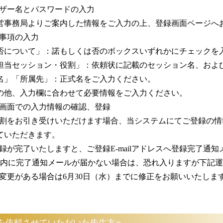
ザー名とパスワードの入力
営事務局よりご案内した情報をご入力の上、登録画面ページへ
事項の入力
否について」：諾もしくは否のボックスいずれかにチェックを
担当セッション・役割」：依頼状に記載のセッション名、およ
名」「所属先」：正式名をご入力ください。
の他、入力欄に合わせて必要情報をご入力ください。
画面での入力情報の確認、登録
割をお引き受けいただけます場合、当システムにてご登録の情
ていただきます。
録が完了いたしますと、ご登録E-mailアドレスへ登録完了通
以内に完了通知メールが届かない場合は、恐れ入りますが下記
変更がある場合は6月30日（水）までに修正をお願いいたしま
を依頼させていただいた先生方へ