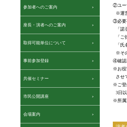
②ユー
参加者へのご案内
※運
③必要
座長・演者へのご案内
「諾
「ご
取得可能単位について
「氏
※そ
④確認
事前参加登録
※お役
させ
共催セミナー
※ご登
3日
市民公開講座
※所属
会場案内
演者