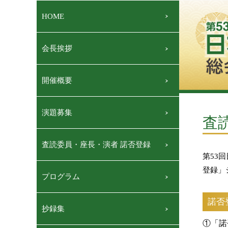
HOME
会長挨拶
開催概要
演題募集
査
査読委員・座長・演者 諾否登録
第53
登録」
プログラム
諾否
抄録集
①「諾