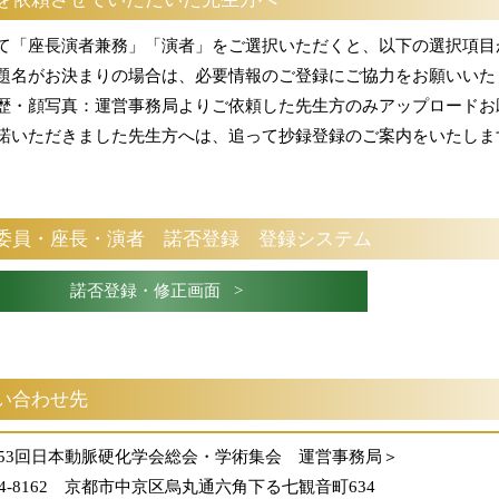
て「座長演者兼務」「演者」をご選択いただくと、以下の選択項目
題名がお決まりの場合は、必要情報のご登録にご協力をお願いいた
歴・顔写真：運営事務局よりご依頼した先生方のみアップロードお
諾いただきました先生方へは、追って抄録登録のご案内をいたしま
委員・座長・演者 諾否登録 登録システム
諾否登録・修正画面 >
い合わせ先
53回日本動脈硬化学会総会・学術集会 運営事務局＞
04-8162 京都市中京区烏丸通六角下る七観音町634