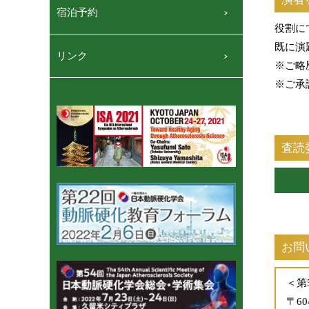
宿泊予約
役割に
既に演
リンク
※ご略
※ご承
査読
お問
＜第
〒6