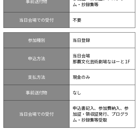
事前送付物
ム・抄録集等
当日会場での受付
不要
参加種別
当日登録
当日会場
申込方法
那覇文化芸術劇場なはーと 1F
支払方法
現金のみ
事前送付物
なし
申込書記入、参加費納入、参
当日会場での受付
加証・領収証発行、プログラ
ム・抄録集等受取