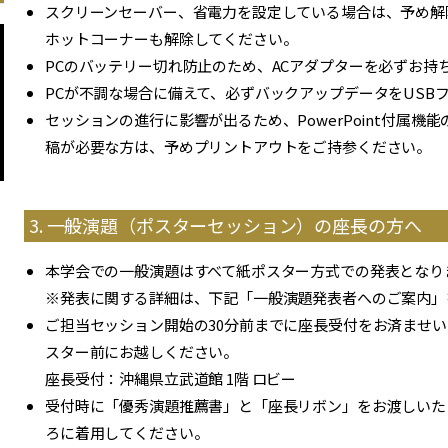
スクリーンセーバー、省電力を設定している場合は、予め解除し
ホットコーナーも解除してください。
PCのバッテリー切れ防止のため、ACアダプターを必ずお持
PCが不調な場合に備えて、必ずバックアップデータをUSB
セッションの進行に影響が出るため、PowerPoint付属
稿が必要な方は、予めプリントアウトをご持参ください。
3. 一般演題（ポスターセッション）の座長の方へ
本学会での一般演題はすべて紙ポスター方式での発表となり
※発表に関する詳細は、下記「一般演題発表者へのご案内」
ご担当セッション開始の30分前までに座長受付をお済ませい
スター前にお越しください。
座長受付：沖縄県立武道館 1階 ロビー
受付時に「優秀演題推薦書」と「座長リボン」をお渡しいた
ろに着用してください。