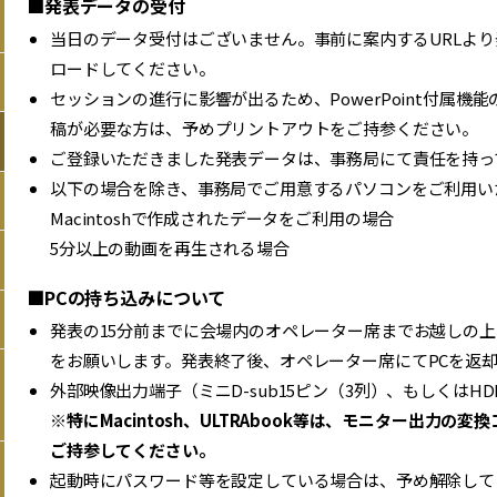
■発表データの受付
当日のデータ受付はございません。事前に案内するURLより
ロードしてください。
セッションの進行に影響が出るため、PowerPoint付属
稿が必要な方は、予めプリントアウトをご持参ください。
ご登録いただきました発表データは、事務局にて責任を持っ
以下の場合を除き、事務局でご用意するパソコンをご利用い
Macintoshで作成されたデータをご利用の場合
5分以上の動画を再生される場合
■PCの持ち込みについて
発表の15分前までに会場内のオペレーター席までお越しの上
をお願いします。発表終了後、オペレーター席にてPCを返
外部映像出力端子（ミニD-sub15ピン（3列）、もしくはH
※特にMacintosh、ULTRAbook等は、モニター出力
ご持参してください。
起動時にパスワード等を設定している場合は、予め解除して