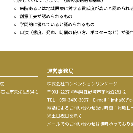
発表していただきます。（優秀演題選考基準）
病院あるいは地域医療に対する貢献度が高いと認められ
創意工夫が認められるもの
学問的に優れていると認められるもの
口演（態度、発声、時間の使い方、ポスターなど）が優
運営事務局
院
株式会社コンベンションリンケージ
縄県石垣市真栄里584-1
〒901-2227 沖縄県宜野湾市宇地泊281-2
TEL：050-3460-3097
E-mail：jmha60@c-l
電話によるお問い合わせ受付時間：月曜日～金曜日
※土日祝日を除く
メールでのお問い合わせは随時承っており