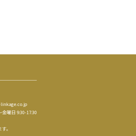
inkage.co.jp
 9:30-17:30
ます。