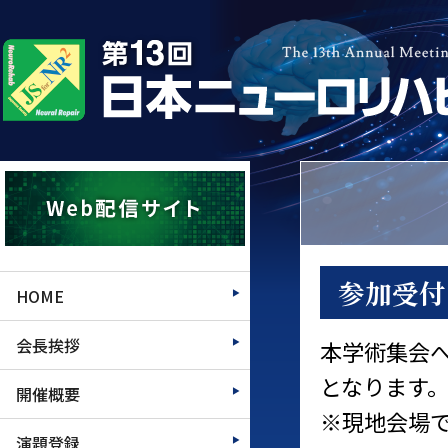
参加受付
HOME
会長挨拶
本学術集会
となります
開催概要
※現地会場
演題登録