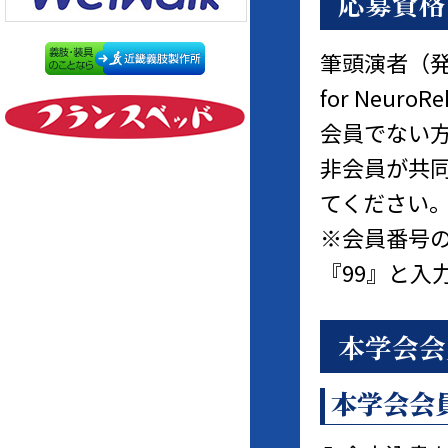
応募資格
筆頭演者（発表
for Neuro
会員でない
非会員が共
てください
※会員番号の
『99』と入
本学会会
本学会会