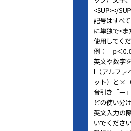
<SUP></SUP>
記号はすべて
に単独で<ま
使用してく
例： p＜0.0
英文や数字
l（アルファ
ット）と×
音引き「ー」
どの使い分
英文入力の
いでくださ