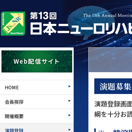
演題募集
HOME
会長挨拶
演題登録画
綱を十分お
開催概要
演題登録