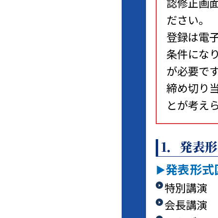
認修正画
ださい。
登録は電
条件にな
が必要で
締め切り
とが考え
1．発表
発表形式
特別講演
会長講演