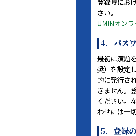
登録時にお
さい。
UMINオン
4．パス
最初に演題を
奨）を設定
的に発行さ
きません。
ください。
わせには一
5．登録