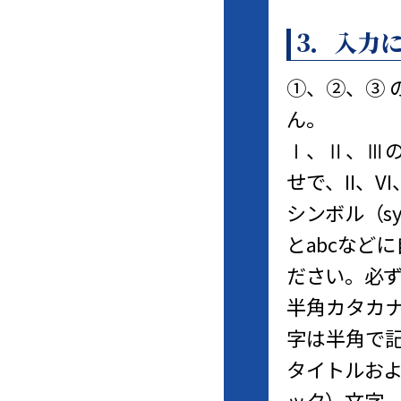
3．入力
①、②、③
ん。
Ⅰ、Ⅱ、Ⅲ
せで、II、
シンボル（sy
とabcなど
ださい。必ず
半角カタカ
字は半角で
タイトルお
ック）文字