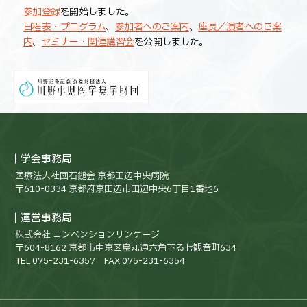
参加登録
を開始しました。
日程表・プログラム
、
参加者へのご案内
、
座長／演者へのご案
内
、
セミナー・関連講習会
を公開しました。
2026.02.13
演題募集
を締め切りました。多くのご登録ありがとうござい
ました。
2026.01.28
演題募集
を2026年2月12日（木）まで延長しました。
学会事務局
2025.12.17
医療法人社団石鎚会 京都田辺中央病院
〒610-0334 京都府京田辺市田辺中央6丁目1番地6
演題募集
を開始いたしました。
プログラム
、
宿泊・託児所について
を掲載しました。
運営事務局
2025.10.08
株式会社 コンベンションリンケージ
〒604-8162 京都市中京区烏丸通六角下る七観音町634
会場アクセス
を掲載しました。
TEL 075-231-6357 FAX 075-231-6354
2025.07.03
Webサイトを開設しました。